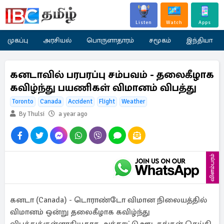
Listen
Watch
Apps
முகப்பு
அரசியல்
பொருளாதாரம்
சமூகம்
இந்தியா
கனடாவில் பரபரப்பு சம்பவம் - தலைகீழாக
கவிழ்ந்து பயணிகள் விமானம் விபத்து
Toronto
Canada
Accident
Flight
Weather
By Thulsi
a year ago
விளம்பரம்
கனடா (Canada) - டொராண்டோ விமான நிலையத்தில்
விமானம் ஒன்று தலைகீழாக கவிழ்ந்து