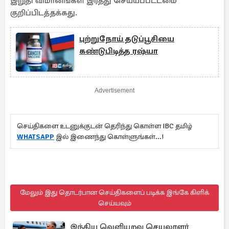
இறுதி விமானங்கள் இரத்து செய்யப்பட்டமை
குறிப்பிடத்தக்கது.
புற்றுநோய் தடுப்பூசியை
கண்டுபிடித்த ரஷ்யா
Advertisement
செய்திகளை உடனுக்குடன் தெரிந்து கொள்ள IBC தமிழ்
WHATSAPP
இல் இணைந்து கொள்ளுங்கள்...!
மேலும் இது தொடர்பான செய்திகளைப் படிக்க இங்கே கிளிக்
செய்யவும்
இந்திய வெளியுறவு செயலாளர்