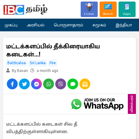
Listen
Watch
Apps
முகப்பு
அரசியல்
பொருளாதாரம்
சமூகம்
இந்தியா
மட்டக்களப்பில் தீக்கிரையாகிய
கடைகள்...!
Batticaloa
Sri Lanka
Fire
By Bavan
a month ago
விளம்பரம்
மட்டக்களப்பில் கடைகள் சில தீ
விபத்திற்குள்ளாகியுள்ளன.