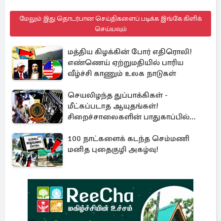
மேலும் இது தொடர்பான செய்திகளைப் படிக்க இங்கே கிளிக்
செய்யவும்
மத்திய கிழக்கின் போர் எதிரொலி!
எண்ணெய் ஏற்றுமதியில் பாரிய
வீழ்ச்சி காணும் உலக நாடுகள்
செயலிழந்த துப்பாக்கிகள் -
மீட்கப்படாத ஆயுதங்கள்!
சிறைச்சாலைகளின் பாதுகாப்பில்
பாரிய அச்சுறுத்தல்
100 நாட்களைக் கடந்த செம்மணி
மனித புதைகுழி அகழ்வு!