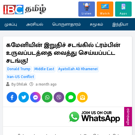
Listen
Watch
Apps
முகப்பு
அரசியல்
பொருளாதாரம்
சமூகம்
இந்தியா
கமேனியின் இறுதிச் சடங்கில் ட்ரம்பின்
உருவப்படத்தை வைத்து செய்யப்பட்ட
சடங்கு!
Donald Trump
Middle East
Ayatollah Ali Khamenei
Iran-US Conflict
By Dhilak
a month ago
விளம்பரம்