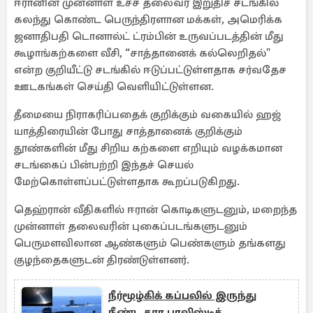
ஈரானின் முன்னாள் உச்ச தலைவர் இறுதிச் சடங்கில்
கலந்து கொண்ட பெருந்திரளான மக்கள், அமெரிக்க
ஜனாதிபதி டொனால்ட் ட்ரம்பின் உருவப்படத்தின் மீது
கூழாங்கற்களை வீசி, “சாத்தானைக் கல்லெறிதல்"
என்ற குறியீட்டு சடங்கில் ஈடுப்பட்டுள்ளதாக சர்வதேச
ஊடகங்கள் செய்தி வெளியிட்டுள்ளன.
தீமையை நிராகரிப்பதைக் குறிக்கும் வகையில் ஹஜ்
யாத்திரையின் போது சாத்தானைக் குறிக்கும்
தூண்களின் மீது சிறிய கற்களை எறியும் வழக்கமான
சடங்கைப் பின்பற்றி இந்தச் செயல்
மேற்கொள்ளப்பட்டுள்ளதாக கூறப்படுகிறது.
தெஹ்ரான் வீதிகளில் ஈரான் கொடிகளுடனும், மறைந்த
முன்னாள் தலைவரின் புகைப்படங்களுடனும்
பெருமளவிலான ஆண்களும் பெண்களும் தங்களது
குழந்தைகளுடன் திரண்டுள்ளனர்.
நீர்மூழ்கிக் கப்பலில் இருந்து
நீண்ட தூர பாலிஸ்டிக்