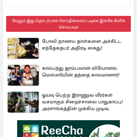
மேலும் இது தொடர்பான செய்திகளைப் படிக்க இங்கே கிளிக்
செய்யவும்
போலி நாணய தாள்களை அச்சிட்ட
சந்தேகநபர் அதிரடி கைது!
கால்பந்து ஜாம்பவான் லியோனல்
மெஸ்ஸியின் தந்தை காலமானார்!
ஓய்வு பெற்ற இராணுவ வீரர்கள்
வசமாகும் சிறைச்சாலை பாதுகாப்பு!
அரசாங்கத்தின் முக்கிய முடிவு