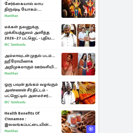
சேர்க்கையால் லாப
திருஷ்டி யோகம்:
அதிர்ஷ்டம் பெறும் டாப் 3
Manithan
ராசிகள்!
மக்கள் நலனுக்கு
முக்கியத்துவம் அளித்த
2026–27 பட்ஜெட் - புதிய
நலத்திட்டங்கள்
IBC Tamilnadu
என்னென்ன?
அம்மாவுடன் முதல் படம்...
ஹீரோயினாக
அறிமுகமாகும் ஊர்வசியின்
மகள் தேஜலட்சுமி!
Manithan
ஒரு பவுன் தங்கம் வழங்கும்
அண்ணன் சீர் திட்டம் -
பட்ஜெட்டில் அமைச்சர்
மரிய வில்சன் அறிவிப்பு!
IBC Tamilnadu
Health Benefits Of
Cinnamon :
இலவங்கப்பட்டையின்
மருத்துவ குணங்களும்
Manithan