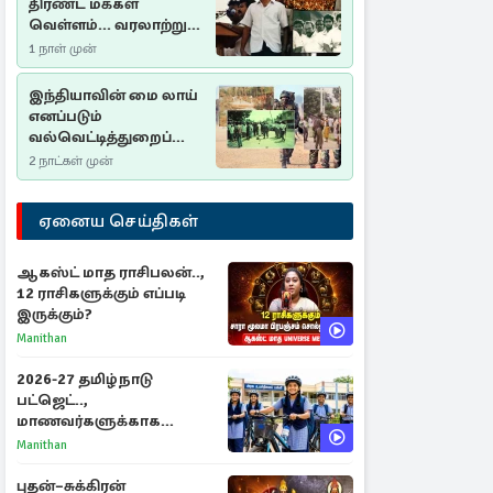
திரண்ட மக்கள்
வெள்ளம்... வரலாற்றுச்
சிறப்புமிக்க சுதுமலைப்
1 நாள் முன்
பிரகடனம்…
இந்தியாவின் மை லாய்
எனப்படும்
வல்வெட்டித்துறைப்
படுகொலை…
2 நாட்கள் முன்
ஏனைய செய்திகள்
ஆகஸ்ட் மாத ராசிபலன்..,
12 ராசிகளுக்கும் எப்படி
இருக்கும்?
Manithan
2026-27 தமிழ்நாடு
பட்ஜெட்..,
மாணவர்களுக்காக
வெளியான முக்கிய
Manithan
அறிவிப்புகள்
புதன்–சுக்கிரன்