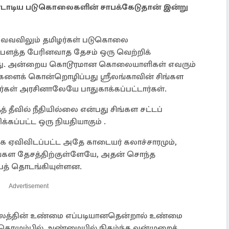
டாடிய படுகொலைகளின் சாபக்கேடுதான் இன்று
ுவெவவிலும் தமிழர்கள் படுகொலை
பௌத்த பேரினவாத தேசம் ஒரு வெற்றிக்
்தது. அன்றைய கொடூரமான கொலையாளிகள் எவரும்
்களைக் கொன்றொழிப்பது ஶ்ரீலங்காவின் சிங்கள
அவர்கள் அரசினாலேயே பாதுகாக்கப்பட்டார்கள்.
 தீவில் நீதியில்லை என்பது சிங்கள சட்டப்
்கப்பட்ட ஒரு நியதியாகும் .
ாக ஏவிவிடப்பட்ட அதே காடையர் கலாச்சாரமும்,
சிங்கள தேசத்திற்குள்ளேயே, அதன் சொந்த
்பத் தொடங்கியுள்ளன.
Advertisement
் காலத்தின் உண்மை எப்படியானதென்றால் உண்மை
கொழும்பில் அண்மையில் நிகழ்ந்த வன்முறைச்