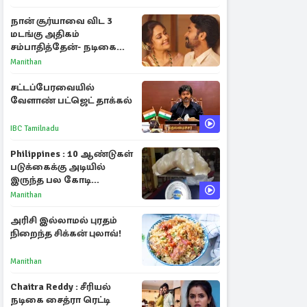
ஆரோக்கிய
நன்மைகளும்!
நான் சூர்யாவை விட 3
மடங்கு அதிகம்
சம்பாதித்தேன்- நடிகை
ஜோதிகா
Manithan
சட்டப்பேரவையில்
வேளாண் பட்ஜெட் தாக்கல்
IBC Tamilnadu
Philippines : 10 ஆண்டுகள்
படுக்கைக்கு அடியில்
இருந்த பல கோடி
மதிப்புள்ள அரிய முத்து!
Manithan
அரிசி இல்லாமல் புரதம்
நிறைந்த சிக்கன் புலாவ்!
Manithan
Chaitra Reddy : சீரியல்
நடிகை சைத்ரா ரெட்டி