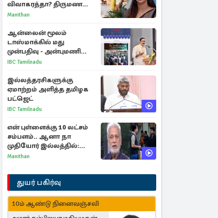
விவாகரத்தா? திருமண
புகைப்படங்களை நீக்கம்
Manithan
ஆன்லைன் மூலம்
டாஸ்மாக்கில் மது
முன்பதிவு - அன்புமணி
ராமதாஸ் எதிர்ப்பு
IBC Tamilnadu
இல்லத்தரசிகளுக்கு
ஏமாற்றம் அளித்த தமிழக
பட்ஜெட்
IBC Tamilnadu
என் புள்ளைக்கு 10 லட்சம்
சம்பளம்.. ஆனா நா
முதியோர் இல்லத்தில்:
நடிகரின் கண்ணீர் பேட்டி
Manithan
துயர் பகிர்வு
10ம் ஆண்டு நினைவஞ்சலி