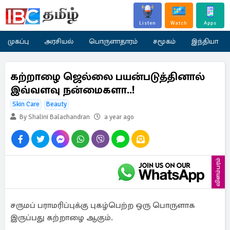
Listen
Watch
Apps
முகப்பு
அரசியல்
பொருளாதாரம்
சமூகம்
இந்தியா
கற்றாழை ஜெல்லை பயன்படுத்தினால்
இவ்வளவு நன்மைகளா..!
Skin Care
Beauty
By Shalini Balachandran
a year ago
விளம்பரம்
சருமப் பராமரிப்புக்கு புகழ்பெற்ற ஒரு பொருளாக
இருப்பது கற்றாழை ஆகும்.