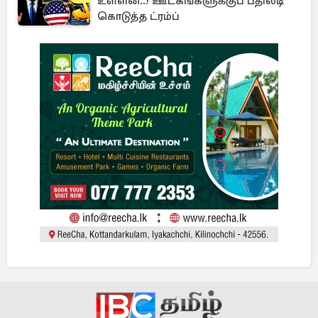
உள்ளன..! ஊடகங்களுக்குப் பதிலடி
கொடுத்த ட்ரம்ப்