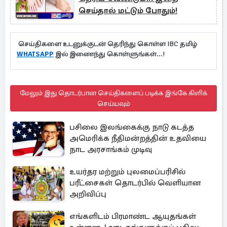
செய்தால் மட்டும் போதும்!
செய்திகளை உடனுக்குடன் தெரிந்து கொள்ள IBC தமிழ்
WHATSAPP
இல் இணைந்து கொள்ளுங்கள்...!
மேலும் இது தொடர்பான செய்திகளைப் படிக்க இங்கே கிளிக்
செய்யவும்
பசிலை இலங்கைக்கு நாடு கடத்த
அமெரிக்க நீதிமன்றத்தின் உதவியை
நாட அரசாங்கம் முடிவு
உயர்தர மற்றும் புலமைப்பரிசில்
பரீட்சைகள் தொடர்பில் வெளியான
அறிவிப்பு
எங்களிடம் பிரமாண்ட ஆயுதங்கள்