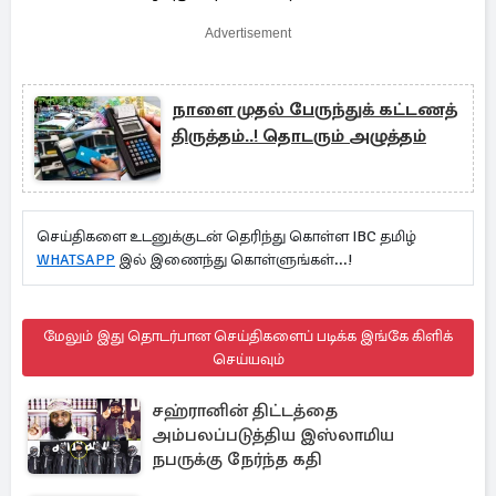
Advertisement
நாளை முதல் பேருந்துக் கட்டணத்
திருத்தம்..! தொடரும் அழுத்தம்
செய்திகளை உடனுக்குடன் தெரிந்து கொள்ள IBC தமிழ்
WHATSAPP
இல் இணைந்து கொள்ளுங்கள்...!
மேலும் இது தொடர்பான செய்திகளைப் படிக்க இங்கே கிளிக்
செய்யவும்
சஹ்ரானின் திட்டத்தை
அம்பலப்படுத்திய இஸ்லாமிய
நபருக்கு நேர்ந்த கதி