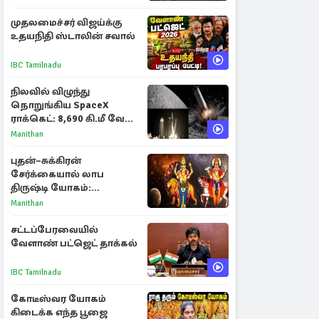
முதலமைச்சர் விஜய்க்கு
உதயநிதி ஸ்டாலின் சவால்
IBC Tamilnadu
நிலவில் விழுந்து
நொறுங்கிய SpaceX
ராக்கெட்: 8,690 கி.மீ வேக
மோதலால் உருவான புதிய
Manithan
பள்ளம்!
புதன்–சுக்கிரன்
சேர்க்கையால் லாப
திருஷ்டி யோகம்:
அதிர்ஷ்டம் பெறும் டாப் 3
Manithan
ராசிகள்!
சட்டப்பேரவையில்
வேளாண் பட்ஜெட் தாக்கல்
IBC Tamilnadu
கோடீஸ்வர யோகம்
கிடைக்க எந்த பூஜை