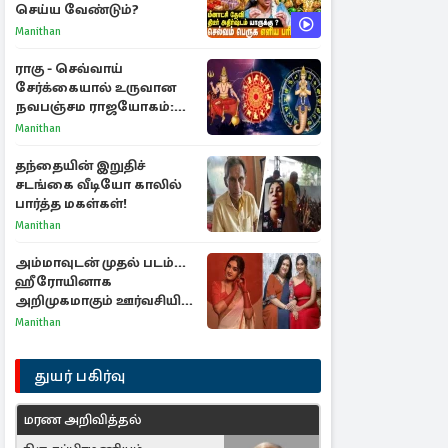
செய்ய வேண்டும்?
Manithan
ராகு - செவ்வாய்
சேர்க்கையால் உருவான
நவபஞ்சம ராஜயோகம்:
அதிர்ஷ்டம் பெறும் 3
Manithan
ராசிகள்!
தந்தையின் இறுதிச்
சடங்கை வீடியோ காலில்
பார்த்த மகள்கள்!
Manithan
அம்மாவுடன் முதல் படம்...
ஹீரோயினாக
அறிமுகமாகும் ஊர்வசியின்
மகள் தேஜலட்சுமி!
Manithan
துயர் பகிர்வு
மரண அறிவித்தல்