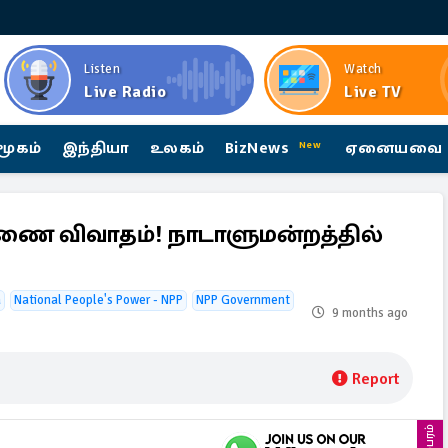
Listen
Watch
Live Radio
Live TV
மூகம்
இந்தியா
உலகம்
BizNews
ஏனையவை
New
ேரணை விவாதம்! நாடாளுமன்றத்தில்
a
National People's Power - NPP
NPP Government
9 months ago
Report