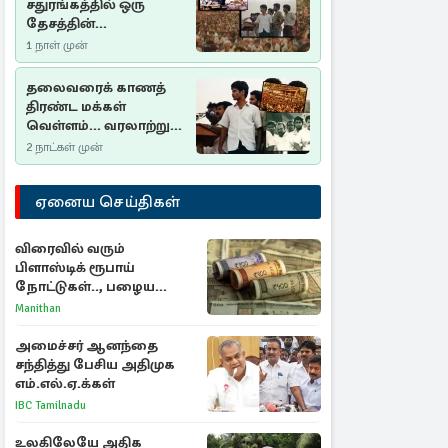
சதுரங்கத்தில் ஒரு
தேசத்தின்
தீர்க்கதரிசனம் :
1 நாள் முன்
சுதுமலை பிரகடனம்
ஒரு வரலாற்றுப் பாடம்
தலைவரைக் காணத்
திரண்ட மக்கள்
வெள்ளம்... வரலாற்றுச்
சிறப்புமிக்க சுதுமலைப்
2 நாட்கள் முன்
பிரகடனம்…
ஏனைய செய்திகள்
விரைவில் வரும்
பிளாஸ்டிக் ரூபாய்
நோட்டுகள்.., பழைய
காகித நோட்டுகள்
Manithan
செல்லுமா?
அமைச்சர் ஆனந்தை
சந்தித்து பேசிய அதிமுக
எம்.எல்.ஏ.க்கள்
IBC Tamilnadu
உலகிலேயே அதிக