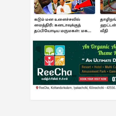
கடும் மன உளைச்சலில்
தாழிறங்
மைத்திரி: கனடாவுக்குத்
ஹட்டன்
தப்பியோடிய மருமகள்: மகன்
வீதி
கொழும்பில்...!