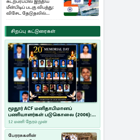
கடற்பரப்பில் இந்திய
மீன்பிடிப் படகு விபத்து:
விசேட தேடுதலில்
இலங்கை கடற்படை
சிறப்பு கட்டுரைகள்
மூதூர் ACF மனிதாபிமானப்
பணியாளர்கள் படுகொலை (2006):
20 ஆண்டுகளாகியும் நீதி
12 மணி நேரம் முன்
மறுக்கப்பட்ட மனிதாபிமானப்
பேரவலம்
பேரரசுகளின்