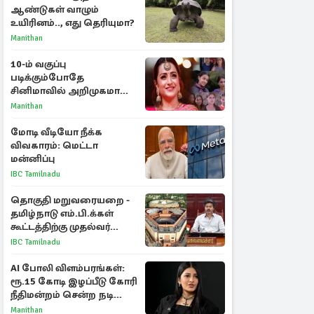
ஆண்டுகள் வாழும்
உயிரினம்.., எது தெரியுமா?
Manithan
10-ம் வகுப்பு
படிக்கும்போதே
சினிமாவில் அறிமுகமான
த்ரிஷா! உண்மையை
Manithan
பகிர்ந்த இயக்குநர் பிரவீன்
காந்தி
மோடி வீடியோ நீக்க
விவகாரம்: மெட்டா
மன்னிப்பு
IBC Tamilnadu
தொகுதி மறுவரையறை -
தமிழ்நாடு எம்.பி.க்கள்
கூட்டத்திற்கு முதல்வர்
விஜய் அழைப்பு
IBC Tamilnadu
AI போலி விளம்பரங்கள்:
ரூ.15 கோடி இழப்பீடு கோரி
நீதிமன்றம் சென்ற நடிகை
ஸ்ருதி ஹாசன்!
Manithan