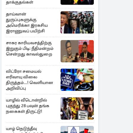
தாக்குதல்கள்
தாய்வான்
துருப்புகளுக்கு
அமெரிக்கா இரகசிய
இராணுவப் பயிற்சி
சாகர காரியவசத்திற்கு
இறுகும் பிடி: நீதிமன்றம்
சென்றது காவல்துறை
லிட்ரோ சமையல்
எரிவாயு விலை
திருத்தம்...! வெளியான
அறிவிப்பு
யாழில் வீடொன்றில்
புகுந்து 28 பவுன் தங்க
நகைகள் திருட்டு!
யாழ் நெடுந்தீவு