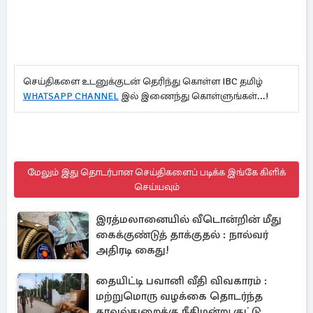
செய்திகளை உடனுக்குடன் தெரிந்து கொள்ள IBC தமிழ்
WHATSAPP CHANNEL
இல் இணைந்து கொள்ளுங்கள்...!
மேலும் இது தொடர்பான செய்திகளைப் படிக்க இங்கே கிளிக்
செய்யவும்
இரத்மலானையில் வீடொன்றின் மீது
கைக்குண்டுத் தாக்குதல் : நால்வர்
அதிரடி கைது!
தையிட்டி பவானி வீதி விவகாரம் :
மற்றுமொரு வழக்கை தொடர்ந்த
காவல்துறைக்கு நீதிமன்று குட்டு