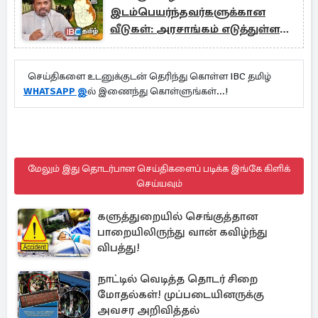
இடம்பெயர்ந்தவர்களுக்கான
வீடுகள்: அரசாங்கம் எடுத்துள்ள
நடவடிக்கை
செய்திகளை உடனுக்குடன் தெரிந்து கொள்ள IBC தமிழ்
WHATSAPP இ
ல் இணைந்து கொள்ளுங்கள்...!
மேலும் இது தொடர்பான செய்திகளைப் படிக்க இங்கே கிளிக்
செய்யவும்
களுத்துறையில் செங்குத்தான
பாறையிலிருந்து வான் கவிழ்ந்து
விபத்து!
நாட்டில் வெடித்த தொடர் சிறை
மோதல்கள்! முப்படையினருக்கு
அவசர அறிவித்தல்