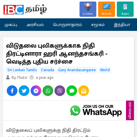
Listen
Watch
Apps
முகப்பு
அரசியல்
பொருளாதாரம்
சமூகம்
இந்தியா
விடுதலை புலிகளுக்காக நிதி
திரட்டினாரா ஹரி ஆனந்தசங்கரி -
வெடித்த புதிய சர்ச்சை
Sri Lankan Tamils
Canada
Gary Anandasangaree
World
By Thulsi
a year ago
விளம்பரம்
விடுதலைப் புலிகளுக்கு நிதி திரட்டும்