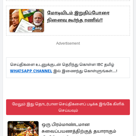
மோடியிடம் இறுதிப்போரை
நினைவு கூர்ந்த ரணில்!!
Advertisement
செய்திகளை உடனுக்குடன் தெரிந்து கொள்ள IBC தமிழ்
WHATSAPP CHANNEL
இல் இணைந்து கொள்ளுங்கள்...!
மேலும் இது தொடர்பான செய்திகளைப் படிக்க இங்கே கிளிக்
செய்யவும்
ஒரு பிரம்மாண்டமான
சுவைப்பயணத்திற்குத் தயாராகும்