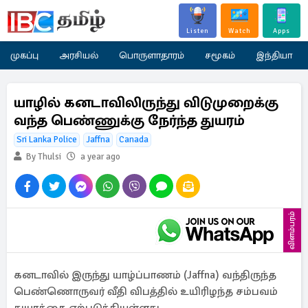
Listen
Watch
Apps
முகப்பு
அரசியல்
பொருளாதாரம்
சமூகம்
இந்தியா
யாழில் கனடாவிலிருந்து விடுமுறைக்கு
வந்த பெண்ணுக்கு நேர்ந்த துயரம்
Sri Lanka Police
Jaffna
Canada
By Thulsi
a year ago
விளம்பரம்
கனடாவில் இருந்து யாழ்ப்பாணம் (Jaffna) வந்திருந்த
பெண்ணொருவர் வீதி விபத்தில் உயிரிழந்த சம்பவம்