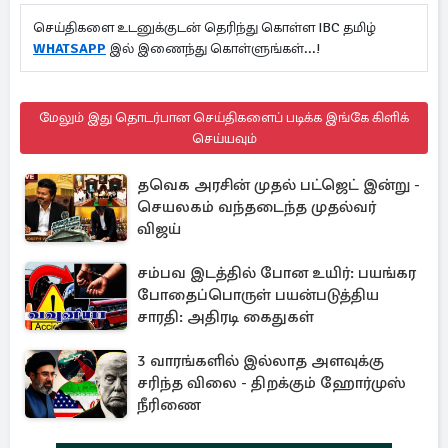
செய்திகளை உடனுக்குடன் தெரிந்து கொள்ள IBC தமிழ்
WHATSAPP
இல் இணைந்து கொள்ளுங்கள்...!
மேலும் இது தொடர்பான செய்திகளைப் படிக்க இங்கே கிளிக்
செய்யவும்
தவெக அரசின் முதல் பட்ஜெட் இன்று -
செயலகம் வந்தடைந்த முதல்வர்
விஜய்
சம்பவ இடத்தில் போன உயிர்: பயங்கர
போதைப்பொருள் பயன்படுத்திய
சாரதி: அதிரடி கைதுகள்
3 வாரங்களில் இல்லாத அளவுக்கு
சரிந்த விலை - திறக்கும் ஹோர்முஸ்
நீரிணை