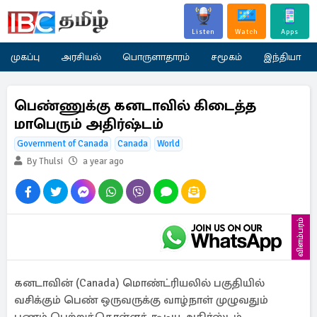
Listen
Watch
Apps
முகப்பு
அரசியல்
பொருளாதாரம்
சமூகம்
இந்தியா
பெண்­ணுக்கு கன­டாவில் கிடைத்த
மாபெரும் அதிர்ஷ்டம்
Government of Canada
Canada
World
By Thulsi
a year ago
விளம்பரம்
கனடாவின் (Canada) மொண்ட்ரியலில் பகுதியில்
வசிக்கும் பெண் ஒருவருக்கு வாழ்நாள் முழுவதும்