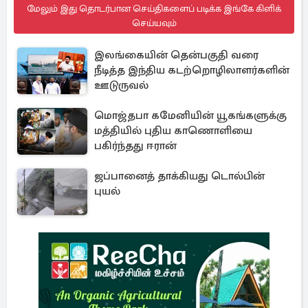
மேலும் இது தொடர்பான செய்திகளைப் படிக்க இங்கே கிளிக்
செய்யவும்
இலங்கையின் தென்பகுதி வரை
நீடித்த இந்திய கடற்றொழிலாளர்களின்
ஊடுருவல்
மொஜ்தபா கமேனியின் யூகங்களுக்கு
மத்தியில் புதிய காணொளியை
பகிர்ந்தது ஈரான்
ஜப்பானைத் தாக்கியது டொல்பின்
புயல்