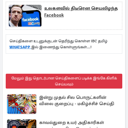
உலகளவில் திடீரென செயலிழந்த
Facebook
செய்திகளை உடனுக்குடன் தெரிந்து கொள்ள IBC தமிழ்
WHATSAPP
இல் இணைந்து கொள்ளுங்கள்...!
மேலும் இது தொடர்பான செய்திகளைப் படிக்க இங்கே கிளிக்
செய்யவும்
இன்று முதல் சில பொருட்களின்
விலை குறைப்பு - மகிழ்ச்சிச் செய்தி
காவல்துறை உயர் அதிகாரிகள்