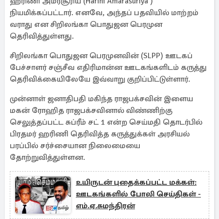
ஹரிணி அமரசூரிய (Harini Amarasuriya )
நியமிக்கப்பட்டார். எனவே, அந்தப் பதவியில் மாற்றம்
வராது என சிறிலங்கா பொதுஜன பெரமுன
தெரிவித்துள்ளது.
சிறிலங்கா பொதுஜன பெரமுனவின் (SLPP) ஊடகப்
பேச்சாளர் சஞ்சீவ எதிரிமான்ன ஊடகங்களிடம் கருத்து
தெரிவிக்கையிலேயே இவ்வாறு குறிப்பிட்டுள்ளார்.
முன்னாள் ஜனாதிபதி மகிந்த ராஜபக்சவின் இளைய
மகன் ரோஹித ராஜபக்சவினால் விண்ணிற்கு
செலுத்தப்பட்ட சுப்ரீம் சட் 1 என்ற செய்மதி தொடர்பில்
பிரதமர் ஹரிணி தெரிவித்த கருத்துக்கள் அரசியல்
பரப்பில் சர்ச்சையான நிலைமையை
தோற்றுவித்துள்ளன.
உயிருடன் புதைக்கப்பட்ட மக்கள்:
ஊடகங்களில் போலி செய்திகள் -
எம்.ஏ.சுமந்திரன்