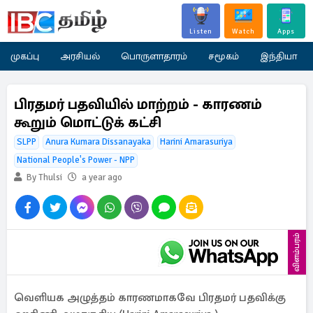
Listen
Watch
Apps
முகப்பு
அரசியல்
பொருளாதாரம்
சமூகம்
இந்தியா
பிரதமர் பதவியில் மாற்றம் - காரணம்
கூறும் மொட்டுக் கட்சி
SLPP
Anura Kumara Dissanayaka
Harini Amarasuriya
National People's Power - NPP
By Thulsi
a year ago
விளம்பரம்
வெளியக அழுத்தம் காரணமாகவே பிரதமர் பதவிக்கு