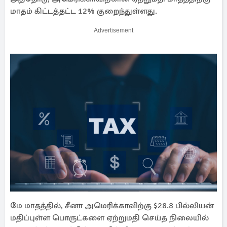
மாதம் கிட்டத்தட்ட 12% குறைந்துள்ளது.
Advertisement
மே மாதத்தில், சீனா அமெரிக்காவிற்கு $28.8 பில்லியன்
மதிப்புள்ள பொருட்களை ஏற்றுமதி செய்த நிலையில்