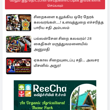
மேலும் இது தொடர்பான செய்திகளைப் படிக்க இங்கே கிளிக்
செய்யவும்
சிறைகளை உலுக்கிய ஒரே நேரக்
கலவரங்கள்....! உளவுத்துறை எச்சரித்த
பாரிய சதி அம்பலம்
பல்லன்சேன சிறை கலவரம்! 28
கைதிகள் மருத்துவமனையில்
அனுமதி
ஏககால சிறையுடைப்பு சதி... அவசர
மிசனில் அநுர!