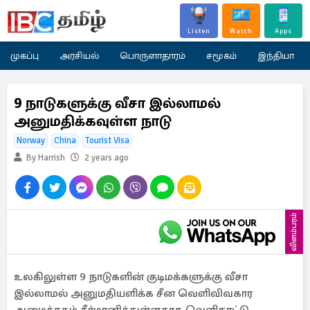
Listen
Watch
Apps
முகப்பு
அரசியல்
பொருளாதாரம்
சமூகம்
இந்தியா
9 நாடுகளுக்கு வீசா இல்லாமல்
அனுமதிக்கவுள்ள நாடு
Norway
China
Tourist Visa
By Harrish
2 years ago
விளம்பரம்
உலகிலுள்ள 9 நாடுகளின் குடிமக்களுக்கு வீசா
இல்லாமல் அனுமதியளிக்க சீன வெளிவிவகார