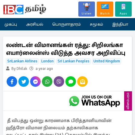
Listen
Watch
Apps
முகப்பு
அரசியல்
பொருளாதாரம்
சமூகம்
இந்தியா
லண்டன் விமானங்கள் ரத்து: சிறிலங்கா
எயார்லைன்ஸ் விடுத்த அவசர அறிவிப்பு
SriLankan Airlines
London
Sri Lankan Peoples
United Kingdom
By Dhilak
a year ago
விளம்பரம்
தீ விபத்து ஒன்று காரணமாக பிரித்தானியாவின்
ஹீத்ரோ விமான நிலையம் தற்காலிகமாக