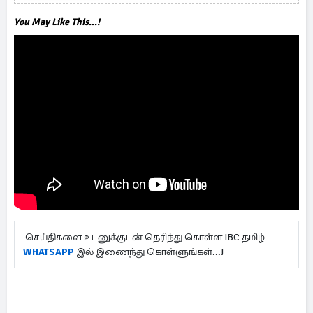
ஆளுநர்
You May Like This...!
செய்திகளை உடனுக்குடன் தெரிந்து கொள்ள IBC தமிழ்
WHATSAPP
இல் இணைந்து கொள்ளுங்கள்...!