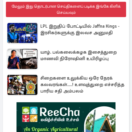
மேலும் இது தொடர்பான செய்திகளைப் படிக்க இங்கே கிளிக்
செய்யவும்
LPL இறுதிப் போட்டியில் Jaffna Kings -
இரசிகர்களுக்கு இலவச அனுமதி
யாழ். பல்கலைக்கழக இசைத்துறை
மாணவி நிரோஷினி உயிரிழப்பு
சிறைகளை உலுக்கிய ஒரே நேரக்
கலவரங்கள்....! உளவுத்துறை எச்சரித்த
பாரிய சதி அம்பலம்