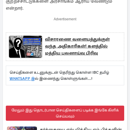
குற்றச்சாட்டுக்களை அரசாங்கம் ஆராய வேண்டும்
என்றார்.
Advertisement
விசாரணை வளையத்துக்குள்
வந்த அதிகாரிகள்! களத்தில்
மத்திய புலனாய்வு பிரிவு
செய்திகளை உடனுக்குடன் தெரிந்து கொள்ள IBC தமிழ்
WHATSAPP இ
ல் இணைந்து கொள்ளுங்கள்...!
மேலும் இது தொடர்பான செய்திகளைப் படிக்க இங்கே கிளிக்
செய்யவும்
சர்ச்சையை ஏற்படுத்திய எம்.பிக்களின்