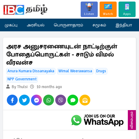
Listen
Watch
Apps
முகப்பு
அரசியல்
பொருளாதாரம்
சமூகம்
இந்தியா
அரச அனுசரணையுடன் நாட்டிற்குள்
போதைப்பொருட்கள் - சாடும் விமல்
வீரவன்ச
Anura Kumara Dissanayaka
Wimal Weerawansa
Drugs
NPP Government
By Thulsi
10 months ago
விளம்பரம்