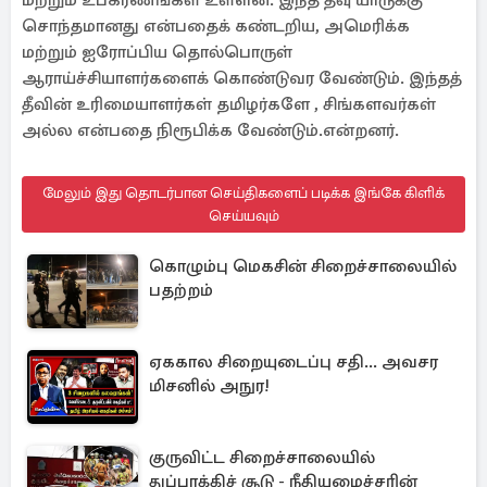
மற்றும் உபகரணங்கள் உள்ளன. இந்த தீவு யாருக்கு
சொந்தமானது என்பதைக் கண்டறிய, அமெரிக்க
மற்றும் ஐரோப்பிய தொல்பொருள்
ஆராய்ச்சியாளர்களைக் கொண்டுவர வேண்டும். இந்தத்
தீவின் உரிமையாளர்கள் தமிழர்களே , சிங்களவர்கள்
அல்ல என்பதை நிரூபிக்க வேண்டும்.என்றனர்.
மேலும் இது தொடர்பான செய்திகளைப் படிக்க இங்கே கிளிக்
செய்யவும்
கொழும்பு மெகசின் சிறைச்சாலையில்
பதற்றம்
ஏககால சிறையுடைப்பு சதி... அவசர
மிசனில் அநுர!
குருவிட்ட சிறைச்சாலையில்
துப்பாக்கிச் சூடு - நீதியமைச்சரின்