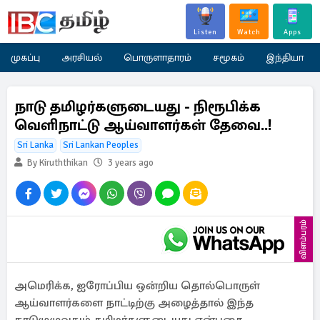
Listen
Watch
Apps
முகப்பு
அரசியல்
பொருளாதாரம்
சமூகம்
இந்தியா
நாடு தமிழர்களுடையது - நிரூபிக்க
வெளிநாட்டு ஆய்வாளர்கள் தேவை..!
Sri Lanka
Sri Lankan Peoples
By Kiruththikan
3 years ago
விளம்பரம்
அமெரிக்க, ஐரோப்பிய ஒன்றிய தொல்பொருள்
ஆய்வாளர்களை நாட்டிற்கு அழைத்தால் இந்த