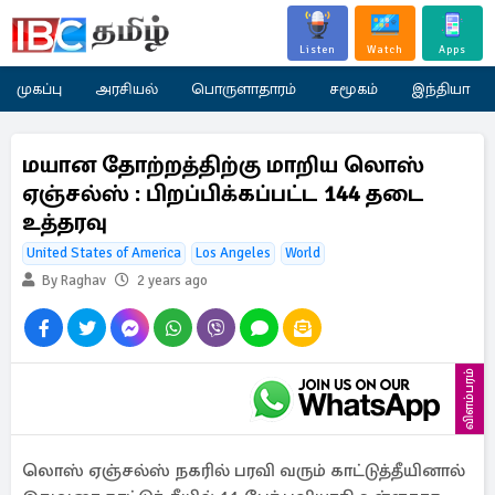
Listen
Watch
Apps
முகப்பு
அரசியல்
பொருளாதாரம்
சமூகம்
இந்தியா
மயான தோற்றத்திற்கு மாறிய லொஸ்
ஏஞ்சல்ஸ் : பிறப்பிக்கப்பட்ட 144 தடை
உத்தரவு
United States of America
Los Angeles
World
By Raghav
2 years ago
விளம்பரம்
லொஸ் ஏஞ்சல்ஸ் நகரில் பரவி வரும் காட்டுத்தீயினால்