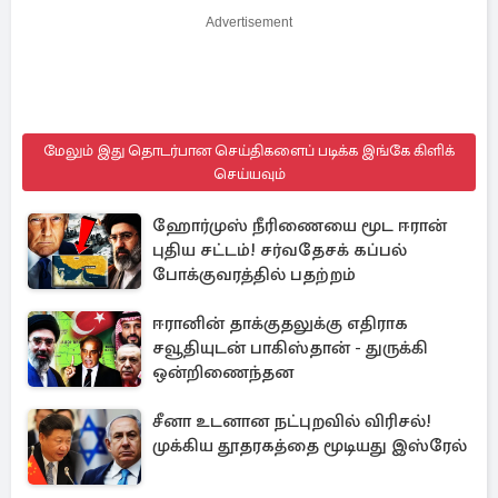
Advertisement
மேலும் இது தொடர்பான செய்திகளைப் படிக்க இங்கே கிளிக்
செய்யவும்
ஹோர்முஸ் நீரிணையை மூட ஈரான்
புதிய சட்டம்! சர்வதேசக் கப்பல்
போக்குவரத்தில் பதற்றம்
ஈரானின் தாக்குதலுக்கு எதிராக
சவூதியுடன் பாகிஸ்தான் - துருக்கி
ஒன்றிணைந்தன
சீனா உடனான நட்புறவில் விரிசல்!
முக்கிய தூதரகத்தை மூடியது இஸ்ரேல்