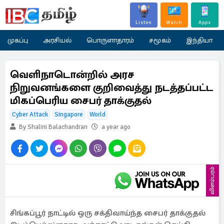
Listen
Watch
Apps
முகப்பு
அரசியல்
பொருளாதாரம்
சமூகம்
இந்தியா
வெளிநாடொன்றில் அரச
நிறுவனங்களை குறிவைத்து நடத்தப்பட்ட
மிகப்பெரிய சைபர் தாக்குதல்
Cyber Attack
Singapore
World
By Shalini Balachandran
a year ago
விளம்பரம்
சிங்கப்பூர் நாட்டில் ஒரு சக்திவாய்ந்த சைபர் தாக்குதல்