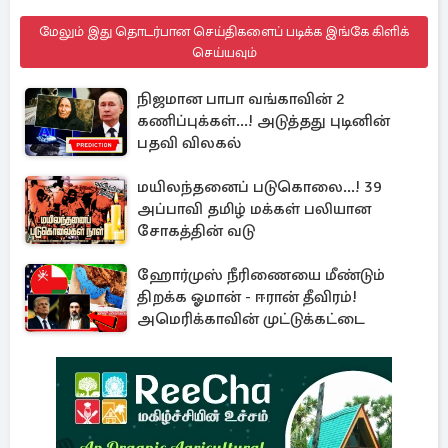
மேலும் இது தொடர்பான செய்திகளைப் படிக்க இங்கே கிளிக்
செய்யவும்
நிஜமான பாபா வங்காவின் 2
கணிப்புக்கள்...! அடுத்தது புடினின்
பதவி விலகல்
மயிலந்தனைப் படுகொலை...! 39
அப்பாவி தமிழ் மக்கள் பலியான
சோகத்தின் வடு
ஹோர்முஸ் நீரிணையை மீண்டும்
திறக்க ஓமான் - ஈரான் தீவிரம்!
அமெரிக்காவின் முட்டுக்கட்டை