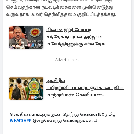
மேலும், விரைவில் இந்த பிரச்சினையை நிவர்த்தி
செய்வதற்கான நடவடிக்கைகளை முன்னெடுத்து
வருவதாக அவர் தெரிவித்தமை குறிப்பிடத்தக்கது.
பிணைமுறி மோசடி
சந்தேகநபரான அர்ஜுன
மகேந்திரனுக்கு சர்வதேச
விருதுகள்
Advertisement
ஆசிரிய
பயிற்றுவிப்பாளர்களுக்கான புதிய
மாற்றங்கள்: வெளியான
அறிவிப்பு
செய்திகளை உடனுக்குடன் தெரிந்து கொள்ள IBC தமிழ்
WHATSAPP
இல் இணைந்து கொள்ளுங்கள்...!