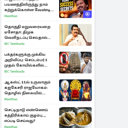
பயணத்திலிருந்து நாம்
கற்றுக்கொள்ள வேண்டிய
முக்கிய 3 விடயங்கள்!
Manithan
தொகுதி மறுவரையறை
மசோதா: திமுக
வெளிநடப்பு செய்தால்
ஆதரவாகவே கருதப்படும்
IBC Tamilnadu
– அமைச்சர் நிர்மல்குமார்
பக்தர்களுக்கு முக்கிய
அறிவிப்பு: செப்டம்பர் 1
முதல் கோயில்களில்
மொபைலுக்கு தடை!
IBC Tamilnadu
ஆகஸ்ட் 11ல் உருவாகும்
கஜகேசரி ராஜயோகம்:
தொழில் நிலையில்
அதிர்ஷ்டம் பெறும் 3
Manithan
ராசிகள்!
செட்டிநாடு எண்ணெய்
கத்திரிக்காய் குழம்பு..,
எப்படி செய்வது?
Manithan