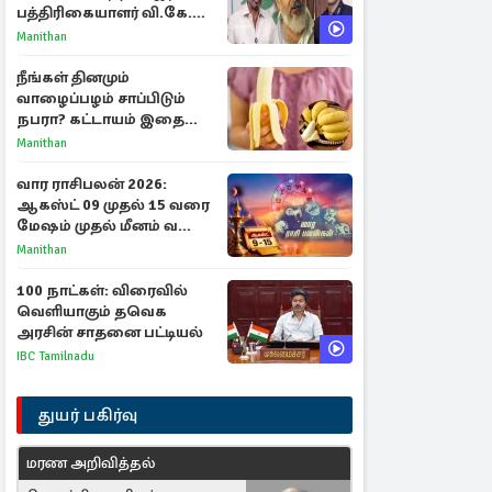
பத்திரிகையாளர் வி.கே.
சுந்தர் ஓபன் டாக்!
Manithan
நீங்கள் தினமும்
வாழைப்பழம் சாப்பிடும்
நபரா? கட்டாயம் இதை
தெரிந்து கொள்ளுங்கள்
Manithan
வார ராசிபலன் 2026:
ஆகஸ்ட் 09 முதல் 15 வரை
மேஷம் முதல் மீனம் வரை
முழு பலன்கள்
Manithan
100 நாட்கள்: விரைவில்
வெளியாகும் தவெக
அரசின் சாதனை பட்டியல்
IBC Tamilnadu
துயர் பகிர்வு
மரண அறிவித்தல்