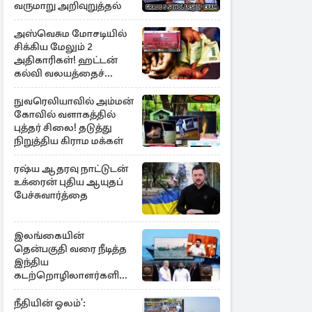
வருமாறு அறிவுறுத்தல்
அஸ்வெசும மோசடியில்
சிக்கிய மேலும் 2
அதிகாரிகள்! ஹட்டன்
கல்வி வலயத்தைச்
சேர்ந்த 6 ஆசிரியர்கள்
குறித்து விசாரணை
நுவரெலியாவில் அம்மன்
கோவில் வளாகத்தில்
புத்தர் சிலை! தடுத்து
நிறுத்திய கிராம மக்கள்
ரஷ்ய ஆதரவு நாட்டுடன்
உக்ரைன் புதிய ஆயுதப்
பேச்சுவார்த்தை
இலங்கையின்
தென்பகுதி வரை நீடித்த
இந்திய
கடற்றொழிலாளர்களின்
ஊடுருவல்
நீதியின் ஓலம்':