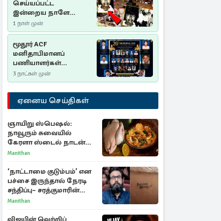
செய்யப்பட்ட
இன்றைய நாளே
செம்மணி
1 நாள் முன்
இனப்படுகொலை
தினம்…!
மூதூர் ACF
மனிதாபிமானப்
பணியாளர்கள்
படுகொலை (2006): 20
3 நாட்கள் முன்
ஆண்டுகளாகியும் நீதி
மறுக்கப்பட்ட
ஏனைய செய்திகள்
மனிதாபிமானப்
பேரவலம்
ஞாயிறு ஸ்பெஷல்:
நாவூரும் சுவையில்
கேரளா ஸ்டைல் நாடன்
சிக்கன் குழம்பு ரெசிபி!
Manithan
‘நாட்டாமை குடும்பம்’ என
பச்சை இருந்தால் நேரடி
சந்திப்பு– சரத்குமாரின்
புதிய யோசனை
Manithan
விஜயின் வெற்றிப்