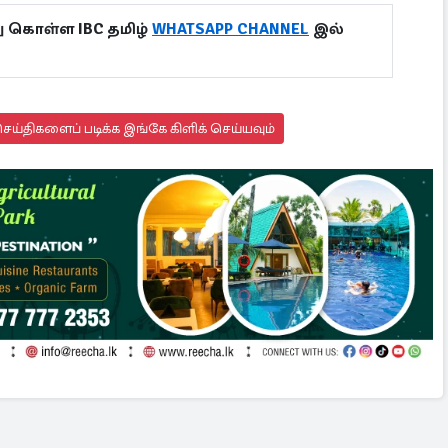
ு கொள்ள IBC தமிழ்
WHATSAPP CHANNEL
இல்
ய்திகளைப் படிக்க இங்கே கிளிக் செய்யவும்