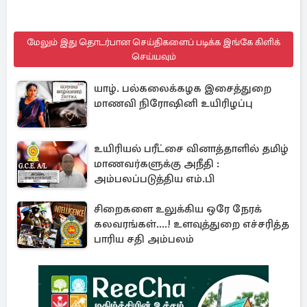
மேலும் இது தொடர்பான செய்திகளைப் படிக்க இங்கே கிளிக்
செய்யவும்
யாழ். பல்கலைக்கழக இசைத்துறை
மாணவி நிரோஷினி உயிரிழப்பு
உயிரியல் பரீட்சை வினாத்தாளில் தமிழ்
மாணவர்களுக்கு அநீதி :
அம்பலப்படுத்திய எம்.பி
சிறைகளை உலுக்கிய ஒரே நேரக்
கலவரங்கள்....! உளவுத்துறை எச்சரித்த
பாரிய சதி அம்பலம்