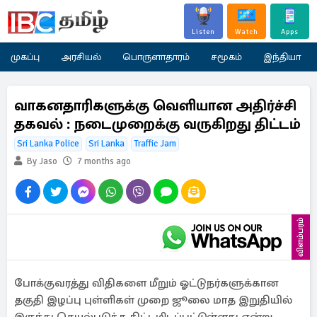
Listen
Watch
Apps
முகப்பு
அரசியல்
பொருளாதாரம்
சமூகம்
இந்தியா
வாகனதாரிகளுக்கு வெளியான அதிர்ச்சி
தகவல் : நடைமுறைக்கு வருகிறது திட்டம்
Sri Lanka Police
Sri Lanka
Traffic Jam
By Jaso
7 months ago
விளம்பரம்
போக்குவரத்து விதிகளை மீறும் ஓட்டுநர்களுக்கான
தகுதி இழப்பு புள்ளிகள் முறை ஜூலை மாத இறுதியில்