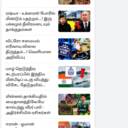
ரஷ்யா - உக்ரைன் போரில்
மீண்டும் பதற்றம்...! இரு
பக்கமும் தீவிரமடையும்
தாக்குதல்கள்
லிட்ரோ சமையல்
எரிவாயு விலை
திருத்தம்...! வெளியான
அறிவிப்பு
யாழ் நெடுந்தீவு
கடற்பரப்பில் இந்திய
மீன்பிடிப் படகு விபத்து:
விசேட தேடுதலில்
இலங்கை கடற்படை
மின்னல் தாக்கியதில்
மைதானத்திலேயே
கால்பந்து வீரர் பலி -
அதிர்ச்சியில் ரசிகர்கள்
ஈரான் - ஓமான்