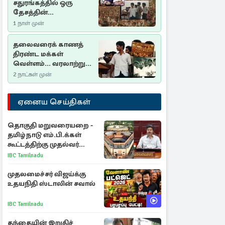
சதுரங்கத்தில் ஒரு
தேசத்தின்
தீர்க்கதரிசனம் :
1 நாள் முன்
சுதுமலை பிரகடனம்
ஒரு வரலாற்றுப் பாடம்
தலைவரைக் காணத்
திரண்ட மக்கள்
வெள்ளம்... வரலாற்றுச்
சிறப்புமிக்க சுதுமலைப்
2 நாட்கள் முன்
பிரகடனம்…
ஏனைய செய்திகள்
தொகுதி மறுவரையறை -
தமிழ்நாடு எம்.பி.க்கள்
கூட்டத்திற்கு முதல்வர்
விஜய் அழைப்பு
IBC Tamilnadu
முதலமைச்சர் விஜய்க்கு
உதயநிதி ஸ்டாலின் சவால்
IBC Tamilnadu
தந்தையின் இறுதிச்