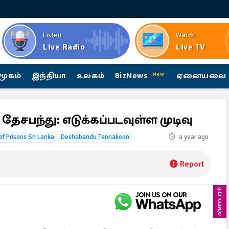
Listen
Watch
Live Radio
Live TV
மூகம்
இந்தியா
உலகம்
BizNews
ஏனையவை
New
ேசபந்து: எடுக்கப்படவுள்ள முடிவு
f Prisons Sri Lanka
Deshabandu Tennakoon
a year ago
Report
விளம்பரம்