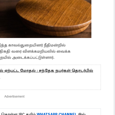
த்த காவல்துறையினர் நீதிமன்றில்
ம் திகதி வரை விளக்கமறியலில் வைக்க
றையில் அடைக்கப்பட்டுள்ளார்.
ல் ஏற்பட்ட மோதல் : சந்தேக நபர்கள் தொடர்பில்
்
Advertisement
 கொள்ள IBC தமிழ்
WHATSAPP CHANNEL
இல்