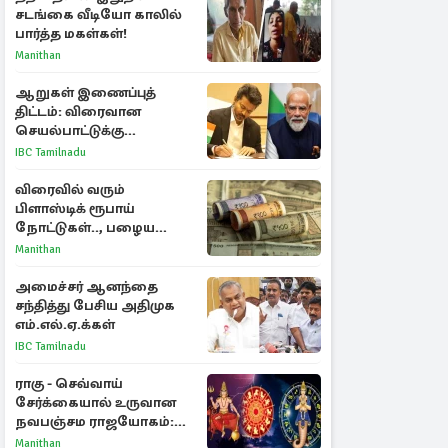
சடங்கை வீடியோ காலில்
பார்த்த மகள்கள்!
Manithan
ஆறுகள் இணைப்புத்
திட்டம்: விரைவான
செயல்பாட்டுக்கு
பிரதமருக்கு முதலமைச்சர்
IBC Tamilnadu
கடிதம்
விரைவில் வரும்
பிளாஸ்டிக் ரூபாய்
நோட்டுகள்.., பழைய
காகித நோட்டுகள்
Manithan
செல்லுமா?
அமைச்சர் ஆனந்தை
சந்தித்து பேசிய அதிமுக
எம்.எல்.ஏ.க்கள்
IBC Tamilnadu
ராகு - செவ்வாய்
சேர்க்கையால் உருவான
நவபஞ்சம ராஜயோகம்:
அதிர்ஷ்டம் பெறும் 3
Manithan