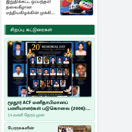
இறுதிக்கட்ட ஒப்பந்தம்!
தலைகீழான
மத்தியகிழக்கின் முக்கிய
பங்கு குறியீடுகள்
சிறப்பு கட்டுரைகள்
மூதூர் ACF மனிதாபிமானப்
பணியாளர்கள் படுகொலை (2006):
20 ஆண்டுகளாகியும் நீதி
14 மணி நேரம் முன்
மறுக்கப்பட்ட மனிதாபிமானப்
பேரவலம்
பேரரசுகளின்