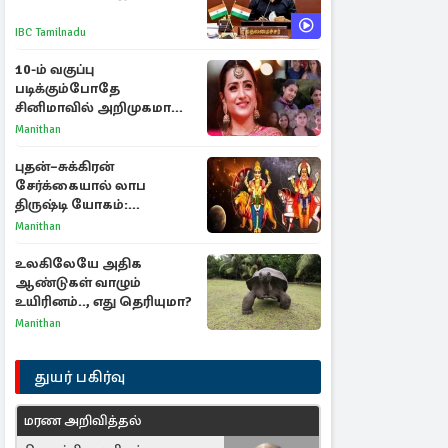
IBC Tamilnadu
10-ம் வகுப்பு
படிக்கும்போதே
சினிமாவில் அறிமுகமான
த்ரிஷா! உண்மையை
Manithan
பகிர்ந்த இயக்குநர் பிரவீன்
காந்தி
புதன்–சுக்கிரன்
சேர்க்கையால் லாப
திருஷ்டி யோகம்:
அதிர்ஷ்டம் பெறும் டாப் 3
Manithan
ராசிகள்!
உலகிலேயே அதிக
ஆண்டுகள் வாழும்
உயிரினம்.., எது தெரியுமா?
Manithan
துயர் பகிர்வு
மரண அறிவித்தல்