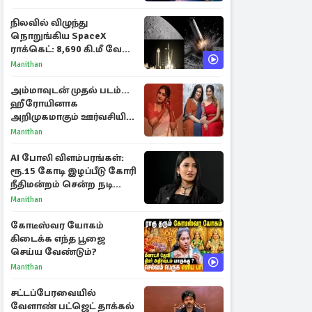
ராசிகள்!
நிலவில் விழுந்து
நொறுங்கிய SpaceX
ராக்கெட்: 8,690 கி.மீ வேக
மோதலால் உருவான புதிய
Manithan
பள்ளம்!
அம்மாவுடன் முதல் படம்...
ஹீரோயினாக
அறிமுகமாகும் ஊர்வசியின்
மகள் தேஜலட்சுமி!
Manithan
AI போலி விளம்பரங்கள்:
ரூ.15 கோடி இழப்பீடு கோரி
நீதிமன்றம் சென்ற நடிகை
ஸ்ருதி ஹாசன்!
Manithan
கோடீஸ்வர யோகம்
கிடைக்க எந்த பூஜை
செய்ய வேண்டும்?
Manithan
சட்டப்பேரவையில்
வேளாண் பட்ஜெட் தாக்கல்