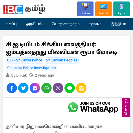
Listen
Watch
Apps
முகப்பு
அரசியல்
பொருளாதாரம்
சமூகம்
இந்தியா
சி.ஐ.டியிடம் சிக்கிய வைத்தியர்:
ஐம்பத்தைந்து மில்லியன் ரூபா மோசடி
CID - Sri Lanka Police
Sri Lankan Peoples
Sri Lanka Police Investigation
By Dhilak
2 years ago
விளம்பரம்
தனியார் நிறுவனமொன்றின் பணிப்பாளராக