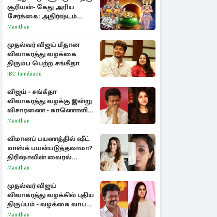
சூரியன்- கேது அரிய
சேர்க்கை: அதிர்ஷ்டம்
பெறும் 3 ராசிகள்!
Manithan
முதல்வர் விஜய் மீதான
விவாகரத்து வழக்கை
திரும்ப பெற்ற சங்கீதா
IBC Tamilnadu
விஜய் - சங்கீதா
விவாகரத்து வழக்கு இன்று
விசாரணை - காணொளி
மூலம் ஆஜராக வாய்ப்பு
Manithan
விமானப் பயணத்தில் ஷீட்
மாஸ்க் பயன்படுத்தலாமா?
திரிஷாவின் வைரல்
செல்ஃபிக்கு மருத்துவர்
Manithan
விளக்கம்
முதல்வர் விஜய்
விவாகரத்து வழக்கில் புதிய
திருப்பம் - வழக்கை வாபஸ்
பெற்ற சங்கீதா!
Manithan