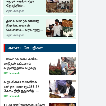
சதுரங்கத்தில் ஒரு
தேசத்தின்
தீர்க்கதரிசனம் :
2 நாட்கள் முன்
சுதுமலை பிரகடனம்
ஒரு வரலாற்றுப் பாடம்
தலைவரைக் காணத்
திரண்ட மக்கள்
வெள்ளம்... வரலாற்றுச்
சிறப்புமிக்க சுதுமலைப்
3 நாட்கள் முன்
பிரகடனம்…
ஏனைய செய்திகள்
டாஸ்மாக் கடைகளில்
கூடுதல் கட்டணம்
வசூலித்தால் வழக்கு:
சென்னை உயர்நீதிமன்றம்
IBC Tamilnadu
உத்தரவு
வறட்சியை சமாளிக்க
தமிழக அரசு ரூ.288.97
கோடி நிதி ஒதுக்கீடு -
வெளியான அரசாணை
IBC Tamilnadu
18 ஆண்டுகளுக்குப் பிறகு