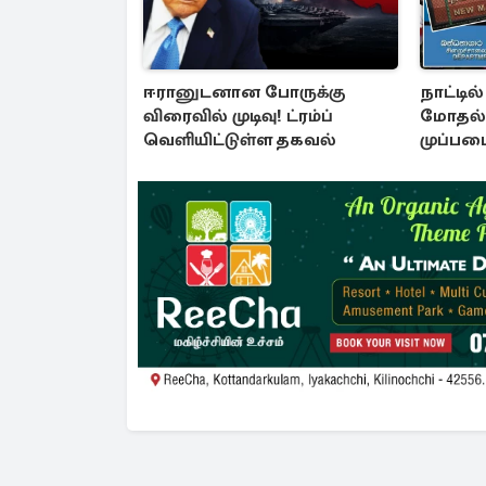
ஈரானுடனான போருக்கு
நாட்டில
விரைவில் முடிவு! ட்ரம்ப்
மோதல்
வெளியிட்டுள்ள தகவல்
முப்பட
அறிவித