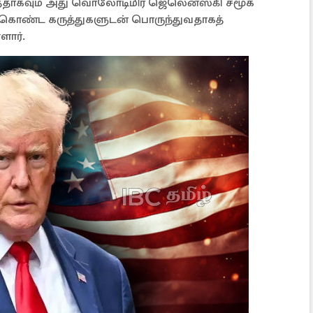
த்ததாகவும் அது வொலோடிமிர் ஜெலென்ஸ்கி சமூக
து கொண்ட கருத்துகளுடன் பொருந்துவதாகத்
ளார்.