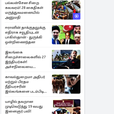
பல்லன்சேன சிறை
கலவரம்! 28 கைதிகள்
மருத்துவமனையில்
அனுமதி
ஈரானின் தாக்குதலுக்கு
எதிராக சவூதியுடன்
பாகிஸ்தான் - துருக்கி
ஒன்றிணைந்தன
இலங்கை
சிறைச்சாலைகளில் 27
இந்தியர்கள்!
அச்சநிலையை
மையப்படுத்தி
ஜெயசங்கர் அறிக்கை
காவல்துறைமா அதிபர்
மற்றும் பிரதம
நீதியரசரின்
இல்லங்களை படம்பிடித்த
சந்தேக நபர் கைது!
யாழில் தவறான
முடிவெடுத்து 19 வயது
இளைஞர் பலி!