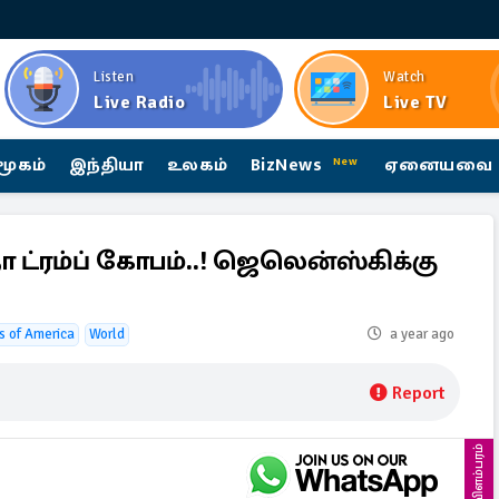
Listen
Watch
Live Radio
Live TV
மூகம்
இந்தியா
உலகம்
BizNews
ஏனையவை
New
ா ட்ரம்ப் கோபம்..! ஜெலென்ஸ்கிக்கு
s of America
World
a year ago
Report
விளம்பரம்