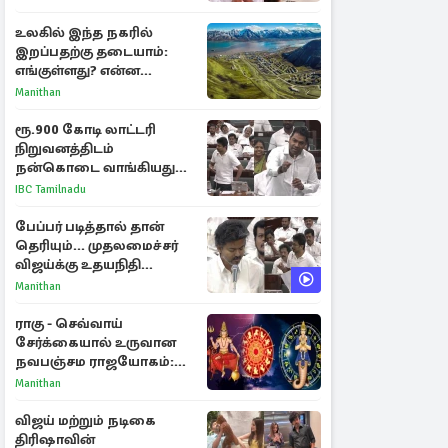
உலகில் இந்த நகரில்
இறப்பதற்கு தடையாம்:
எங்குள்ளது? என்ன
காரணம் தெரியுமா?
Manithan
ரூ.900 கோடி லாட்டரி
நிறுவனத்திடம்
நன்கொடை வாங்கியது
ஏன்? உதயநிதி - ஆதவ்
IBC Tamilnadu
விவாதம்
பேப்பர் படித்தால் தான்
தெரியும்... முதலமைச்சர்
விஜய்க்கு உதயநிதி
ஸ்டாலின் பதிலடி
Manithan
ராகு - செவ்வாய்
சேர்க்கையால் உருவான
நவபஞ்சம ராஜயோகம்:
அதிர்ஷ்டம் பெறும் 3
Manithan
ராசிகள்!
விஜய் மற்றும் நடிகை
திரிஷாவின்