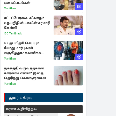
புகைப்படங்கள்
Manithan
சட்டப்பேரவை விவாதம்:
உதயநிதி ஸ்டாலின் சரமாரி
கேள்வி
IBC Tamilnadu
உடற்பயிற்சி செய்யும்
போது மார்பு வலி
வருகிறதா? கவனிக்க
வேண்டிய எச்சரிக்கை
Manithan
அறிகுறிகள்
நகசுத்தி வருவதற்கான
காரணம் என்ன? இதை
தெரிந்து கொள்ளுங்கள்
Manithan
துயர் பகிர்வு
மரண அறிவித்தல்