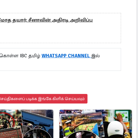
ோத தயார்: சீனாவின் அதிரடி அறிவிப்பு
 கொள்ள IBC தமிழ்
WHATSAPP CHANNEL
இல்
ய்திகளைப் படிக்க இங்கே கிளிக் செய்யவும்