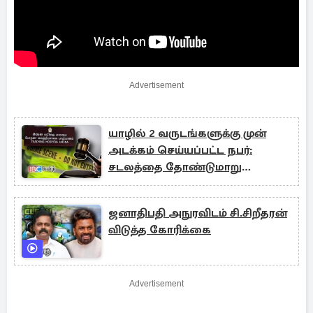
Advertisement
யாழில் 2 வருடங்களுக்கு முன்
அடக்கம் செய்யப்பட்ட நபர்:
சடலத்தை தோண்டுமாறு
நீதிமன்றம் அதிரடி
ஜனாதிபதி அநுரவிடம் சி.சிறீதரன்
விடுத்த கோரிக்கை
Advertisement