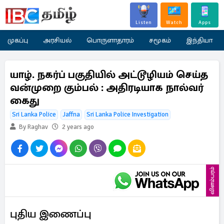
Listen
Watch
Apps
முகப்பு
அரசியல்
பொருளாதாரம்
சமூகம்
இந்தியா
யாழ். நகர்ப் பகுதியில் அட்டூழியம் செய்த
வன்முறை கும்பல் : அதிரடியாக நால்வர்
கைது
Sri Lanka Police
Jaffna
Sri Lanka Police Investigation
By Raghav
2 years ago
விளம்பரம்
புதிய இணைப்பு