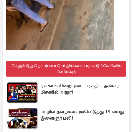
மேலும் இது தொடர்பான செய்திகளைப் படிக்க இங்கே கிளிக்
செய்யவும்
ஏககால சிறையுடைப்பு சதி... அவசர
மிசனில் அநுர!
யாழில் தவறான முடிவெடுத்து 19 வயது
இளைஞர் பலி!