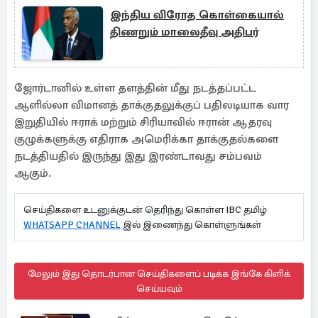
இந்திய விரோத கொள்கையால்
திணறும் மாலைதீவு அதிபர்
ஜோர்டானில் உள்ள தளத்தின் மீது நடத்தப்பட்ட
ஆளில்லா விமானத் தாக்குதலுக்குப் பதிலடியாக வார
இறுதியில் ஈராக் மற்றும் சிரியாவில் ஈரான் ஆதரவு
குழுக்களுக்கு எதிராக அமெரிக்கா தாக்குதல்களை
நடத்தியதில் இருந்து இது இரண்டாவது சம்பவம்
ஆகும்.
செய்திகளை உடனுக்குடன் தெரிந்து கொள்ள IBC தமிழ்
WHATSAPP CHANNEL
இல் இணைந்து கொள்ளுங்கள்
மேலும் இது தொடர்பான செய்திகளைப் படிக்க இங்கே கிளிக்
செய்யவும்