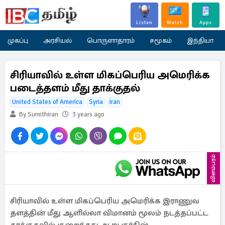
Listen
Watch
Apps
முகப்பு
அரசியல்
பொருளாதாரம்
சமூகம்
இந்தியா
சிரியாவில் உள்ள மிகப்பெரிய அமெரிக்க
படைத்தளம் மீது தாக்குதல்
United States of America
Syria
Iran
By Sumithiran
3 years ago
விளம்பரம்
சிரியாவில் உள்ள மிகப்பெரிய அமெரிக்க இராணுவ
தளத்தின் மீது ஆளில்லா விமானம் மூலம் நடத்தப்பட்ட