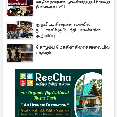
யாழில் தவறான முடிவெடுத்து 19 வயது
இளைஞர் பலி!
குருவிட்ட சிறைச்சாலையில்
துப்பாக்கிச் சூடு - நீதியமைச்சரின்
அறிவிப்பு
கொழும்பு மெகசின் சிறைச்சாலையில்
பதற்றம்