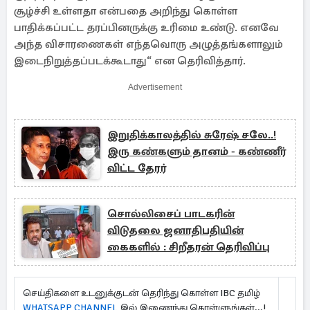
சூழ்ச்சி உள்ளதா என்பதை அறிந்து கொள்ள
பாதிக்கப்பட்ட தரப்பினருக்கு உரிமை உண்டு. எனவே
அந்த விசாரணைகள் எந்தவொரு அழுத்தங்களாலும்
இடைநிறுத்தப்படக்கூடாது“ என தெரிவித்தார்.
Advertisement
இறுதிக்காலத்தில் சுரேஷ் சலே..!
இரு கண்களும் தானம் - கண்ணீர்
விட்ட தேரர்
சொல்லிசைப் பாடகரின்
விடுதலை ஜனாதிபதியின்
கைகளில் : சிறீதரன் தெரிவிப்பு
செய்திகளை உடனுக்குடன் தெரிந்து கொள்ள IBC தமிழ்
WHATSAPP CHANNEL
இல் இணைந்து கொள்ளுங்கள்...!