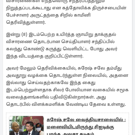
விசாரணைகள் எந்தவொரு சந்தர்ப்பத்திலும்
நிறுத்தப்படக்கூடாது என கத்தோலிக்க திருச்சபையின்
பேச்சாளர் அருட்தந்தை சிறில் காமினி
தெரிவித்துள்ளார்.
இன்று (8) இடம்பெற்ற உயிர்த்த ஞாயிறு தாக்குதல்
விசாரணை தொடர்பான செய்தியாளர் சந்திப்பில்
கலந்து கொண்டு கருத்து வெளியிட்ட போது அவர்
இந்த விடயத்தை குறிப்பிட்டுள்ளார்.
அவர் மேலும் தெரிவிக்கையில், சுரேஷ் சலே தம்மீது
அவதூறு வழக்கை தொடர்ந்துள்ள நிலையில், அதனை
இல்லாது செய்வதற்காகவே இந்த கைது
இடம்பெற்றுள்ளதாக சிலர் போலியான வகையில் சமூக
வலைத்தளங்களில் பதிவிடுகின்றார்கள். அது
தொடர்பில் விளக்கமளிக்க வேண்டிய தேவை உள்ளது.
சுரேஷ் சலே வைத்தியசாலையில் :
மனைவியிடமிருந்து சிஐடிக்கு
பறந்த அவசர கடிதம்