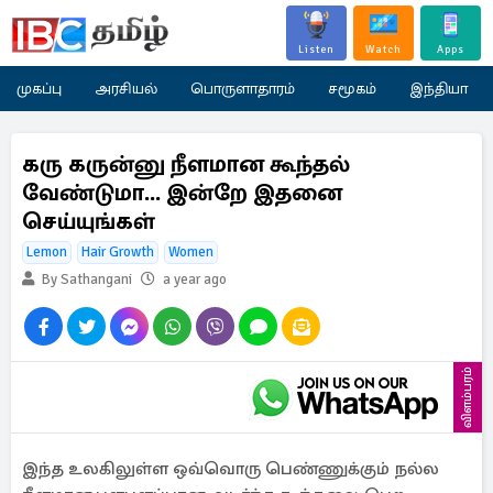
Listen
Watch
Apps
முகப்பு
அரசியல்
பொருளாதாரம்
சமூகம்
இந்தியா
கரு கருன்னு நீளமான கூந்தல்
வேண்டுமா... இன்றே இதனை
செய்யுங்கள்
Lemon
Hair Growth
Women
By Sathangani
a year ago
விளம்பரம்
இந்த உலகிலுள்ள ஒவ்வொரு பெண்ணுக்கும் நல்ல