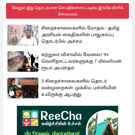
மேலும் இது தொடர்பான செய்திகளைப் படிக்க இங்கே கிளிக்
செய்யவும்
சிறைச்சாலைகளில் மோதல் : தமிழ்
அரசியல் கைதிகளின் பாதுகாப்பு
தொடர்பில் அச்சம்
சுற்றுலா விசாவில் வேலை! 94
வெளிநாட்டவர்களுக்கு 7 மில்லியன்
ரூபா அபராதம்
3 சிறைச்சாலைகளில் தொடர்
வன்முறைகள்: முக்கிய புள்ளியின்
உயிருக்கு ஆபத்து