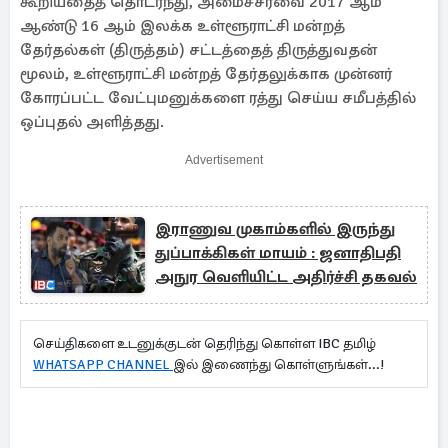
கூறியதைத் தொடர்ந்து, அமைச்சரவை 2017 ஆம்
ஆண்டு 16 ஆம் இலக்க உள்ளூராட்சி மன்றத்
தேர்தல்கள் (திருத்தம்) சட்டத்தைத் திருத்துவதன்
மூலம், உள்ளூராட்சி மன்றத் தேர்தலுக்காக முன்னர்
கோரப்பட்ட வேட்புமனுக்களை ரத்து செய்ய சமீபத்தில்
ஒப்புதல் அளித்தது.
Advertisement
இராணுவ முகாம்களில் இருந்து
துப்பாக்கிகள் மாயம் : ஜனாதிபதி
அநுர வெளியிட்ட அதிர்ச்சி தகவல்
செய்திகளை உடனுக்குடன் தெரிந்து கொள்ள IBC தமிழ்
WHATSAPP CHANNEL
இல் இணைந்து கொள்ளுங்கள்...!