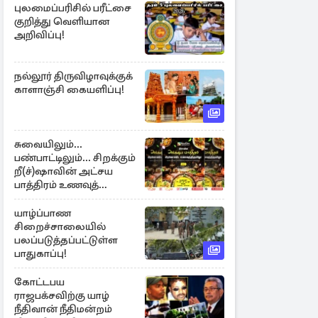
புலமைப்பரிசில் பரீட்சை
குறித்து வெளியான
அறிவிப்பு!
நல்லூர் திருவிழாவுக்குக்
காளாஞ்சி கையளிப்பு!
சுவையிலும்...
பண்பாட்டிலும்... சிறக்கும்
றீ(ச்)ஷாவின் அட்சய
பாத்திரம் உணவுத்
திருவிழா ஆரம்பம்
யாழ்ப்பாண
சிறைச்சாலையில்
பலப்படுத்தப்பட்டுள்ள
பாதுகாப்பு!
கோட்டபய
ராஜபக்சவிற்கு யாழ்
நீதிவான் நீதிமன்றம்