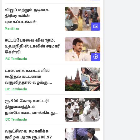
விஜய் மற்றும் நடிகை
திரிஷாவின்
புகைப்படங்கள்
Manithan
சட்டப்பேரவை விவாதம்:
உதயநிதி ஸ்டாலின் சரமாரி
கேள்வி
IBC Tamilnadu
டாஸ்மாக் கடைகளில்
கூடுதல் கட்டணம்
வசூலித்தால் வழக்கு:
சென்னை உயர்நீதிமன்றம்
IBC Tamilnadu
உத்தரவு
ரூ.900 கோடி லாட்டரி
நிறுவனத்திடம்
நன்கொடை வாங்கியது
ஏன்? உதயநிதி - ஆதவ்
IBC Tamilnadu
விவாதம்
வறட்சியை சமாளிக்க
தமிழக அரசு ரூ.288.97