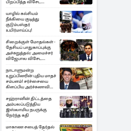
பிறப்பித்த விசேட
உத்தரவு!
யாழில் கல்சியம்
நீக்கியை குடித்து
குடும்பஸ்தர்
உயிர்மாய்ப்பு!
சிறைக்குள் மோதல்கள் -
தேசியப் பாதுகாப்புக்கு
அச்சுறுத்தல்: அமைச்சர்
விஜேபால விசேட
அறிவிப்பு
நாடாளுமன்ற
உறுப்பினரின் புதிய மாதச்
சம்பளம்! சர்ச்சையை
கிளப்பிய அர்ச்சுனாவின்
அறிக்கை
சஹ்ரானின் திட்டத்தை
அம்பலப்படுத்திய
இஸ்லாமிய நபருக்கு
நேர்ந்த கதி
மாகாண சபைத் தேர்தல்