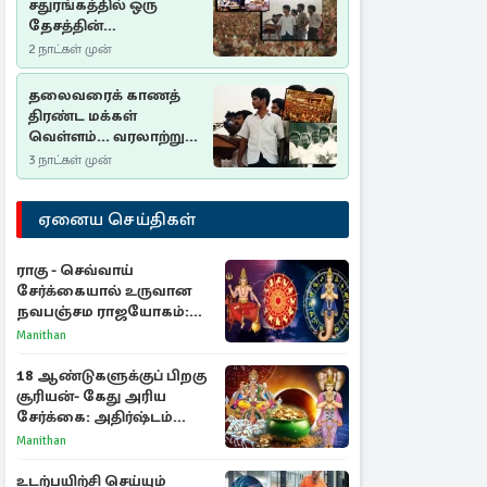
சதுரங்கத்தில் ஒரு
தேசத்தின்
தீர்க்கதரிசனம் :
2 நாட்கள் முன்
சுதுமலை பிரகடனம்
ஒரு வரலாற்றுப் பாடம்
தலைவரைக் காணத்
திரண்ட மக்கள்
வெள்ளம்... வரலாற்றுச்
சிறப்புமிக்க சுதுமலைப்
3 நாட்கள் முன்
பிரகடனம்…
ஏனைய செய்திகள்
ராகு - செவ்வாய்
சேர்க்கையால் உருவான
நவபஞ்சம ராஜயோகம்:
அதிர்ஷ்டம் பெறும் 3
Manithan
ராசிகள்!
18 ஆண்டுகளுக்குப் பிறகு
சூரியன்- கேது அரிய
சேர்க்கை: அதிர்ஷ்டம்
பெறும் 3 ராசிகள்!
Manithan
உடற்பயிற்சி செய்யும்