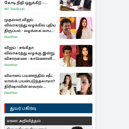
கோடி நிதி ஒதுக்கீடு -
வெளியான அரசாணை
IBC Tamilnadu
முதல்வர் விஜய்
விவாகரத்து வழக்கில் புதிய
திருப்பம் - வழக்கை வாபஸ்
பெற்ற சங்கீதா!
Manithan
விஜய் - சங்கீதா
விவாகரத்து வழக்கு இன்று
விசாரணை - காணொளி
மூலம் ஆஜராக வாய்ப்பு
Manithan
விமானப் பயணத்தில் ஷீட்
மாஸ்க் பயன்படுத்தலாமா?
திரிஷாவின் வைரல்
செல்ஃபிக்கு மருத்துவர்
Manithan
விளக்கம்
துயர் பகிர்வு
மரண அறிவித்தல்