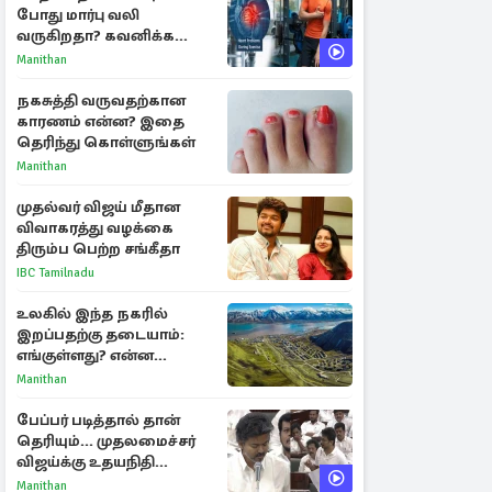
போது மார்பு வலி
வருகிறதா? கவனிக்க
வேண்டிய எச்சரிக்கை
Manithan
அறிகுறிகள்
நகசுத்தி வருவதற்கான
காரணம் என்ன? இதை
தெரிந்து கொள்ளுங்கள்
Manithan
முதல்வர் விஜய் மீதான
விவாகரத்து வழக்கை
திரும்ப பெற்ற சங்கீதா
IBC Tamilnadu
உலகில் இந்த நகரில்
இறப்பதற்கு தடையாம்:
எங்குள்ளது? என்ன
காரணம் தெரியுமா?
Manithan
பேப்பர் படித்தால் தான்
தெரியும்... முதலமைச்சர்
விஜய்க்கு உதயநிதி
ஸ்டாலின் பதிலடி
Manithan