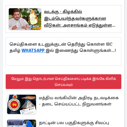
வடக்கு - கிழக்கில்
இடம்பெயர்ந்தவர்களுக்கான
வீடுகள்: அரசாங்கம் எடுத்துள்ள
நடவடிக்கை
செய்திகளை உடனுக்குடன் தெரிந்து கொள்ள IBC
தமிழ்
WHATSAPP
இல் இணைந்து கொள்ளுங்கள்...!
மேலும் இது தொடர்பான செய்திகளைப் படிக்க இங்கே கிளிக்
செய்யவும்
மத்திய வங்கியின் அதிரடி நடவடிக்கை
- தடை செய்யப்பட்ட நிறுவனங்கள்
நாட்டின் பல பகுதிகளுக்கு சிவப்பு