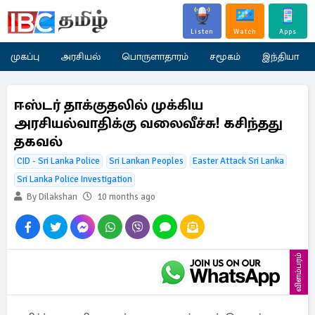
Listen
Watch
Apps
முகப்பு
அரசியல்
பொருளாதாரம்
சமூகம்
இந்தியா
ஈஸ்டர் தாக்குதலில் முக்கிய
அரசியல்வாதிக்கு வலைவீச்சு! கசிந்தது
தகவல்
CID - Sri Lanka Police
Sri Lankan Peoples
Easter Attack Sri Lanka
Sri Lanka Police Investigation
By Dilakshan
10 months ago
விளம்பரம்