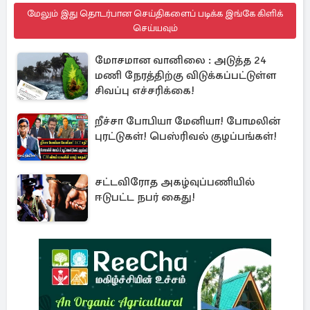
மேலும் இது தொடர்பான செய்திகளைப் படிக்க இங்கே கிளிக்
செய்யவும்
மோசமான வானிலை : அடுத்த 24
மணி நேரத்திற்கு விடுக்கப்பட்டுள்ள
சிவப்பு எச்சரிக்கை!
றீச்சா போபியா மேனியா! போமலின்
புரட்டுகள்! பெஸ்ரிவல் குழப்பங்கள்!
சட்டவிரோத அகழ்வுப்பணியில்
ஈடுபட்ட நபர் கைது!