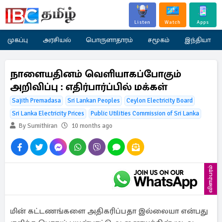
Listen
Watch
Apps
முகப்பு
அரசியல்
பொருளாதாரம்
சமூகம்
இந்தியா
நாளையதினம் வெளியாகப்போகும்
அறிவிப்பு : எதிர்பார்ப்பில் மக்கள்
Sajith Premadasa
Sri Lankan Peoples
Ceylon Electricity Board
Sri Lanka Electricity Prices
Public Utilities Commission of Sri Lanka
By Sumithiran
10 months ago
விளம்பரம்
மின் கட்டணங்களை அதிகரிப்பதா இல்லையா என்பது