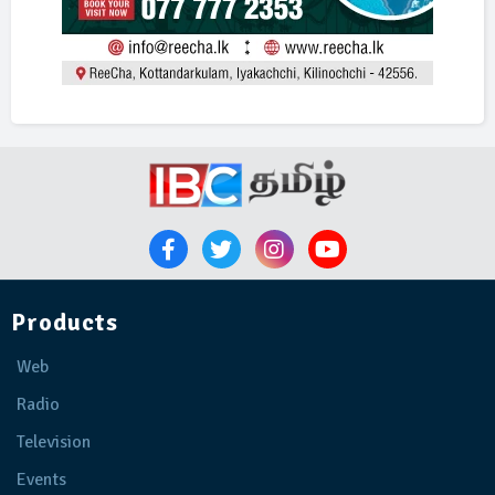
Products
Web
Radio
Television
Events