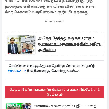
வெளியாகவில்லை என்பதுடன் தீ விபத்து குறித்து
நல்லதண்ணி காவல்துறையினர் விசாரணைகளை
மேற்கொண்டு வருகின்றமை குறிப்பிடத்தக்கது.
Advertisement
அடுத்த தேர்தலுக்கு தயாராகும்
இலங்கை! அரசாங்கத்தின் அதிரடி
அறிவிப்பு
செய்திகளை உடனுக்குடன் தெரிந்து கொள்ள IBC தமிழ்
WHATSAPP
இல் இணைந்து கொள்ளுங்கள்...!
மேலும் இது தொடர்பான செய்திகளைப் படிக்க இங்கே கிளிக்
செய்யவும்
சமையல் கலை மூலம் புதிய பாதை!