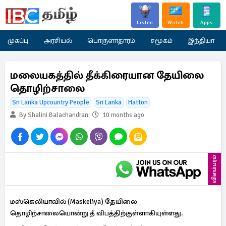
Listen
Watch
Apps
முகப்பு
அரசியல்
பொருளாதாரம்
சமூகம்
இந்தியா
மலையகத்தில் தீக்கிரையான தேயிலை
தொழிற்சாலை
Sri Lanka Upcountry People
Sri Lanka
Hatton
By Shalini Balachandran
10 months ago
விளம்பரம்
மஸ்கெலியாவில் (Maskeliya) தேயிலை
தொழிற்சாலையொன்று தீ விபத்திற்குள்ளாகியுள்ளது.