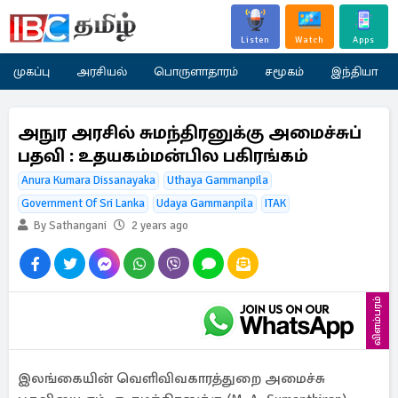
Listen
Watch
Apps
முகப்பு
அரசியல்
பொருளாதாரம்
சமூகம்
இந்தியா
அநுர அரசில் சுமந்திரனுக்கு அமைச்சுப்
பதவி : உதயகம்மன்பில பகிரங்கம்
Anura Kumara Dissanayaka
Uthaya Gammanpila
Government Of Sri Lanka
Udaya Gammanpila
ITAK
By Sathangani
2 years ago
விளம்பரம்
இலங்கையின் வெளிவிவகாரத்துறை அமைச்சு