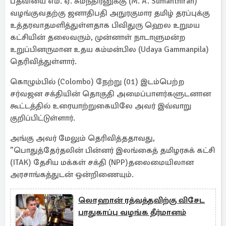
பதவியை எம். ஏ. சுமந்திரனுக்கு (M. A. Sumanthiran)
வழங்குவதற்கு ஜனாதிபதி அநுரகுமார தமிழ் தரப்புக்கு
உத்தரவாதமளித்துள்ளதாக பிவிதுரு ஹெல உறுமய
கட்சியின் தலைவரும், முன்னாள் நாடாளுமன்ற
உறுப்பினருமான உதய கம்மன்பில (Udaya Gammanpila)
தெரிவித்துள்ளார்.
கொழும்பில் (Colombo) நேற்று (01) இடம்பெற்ற
சர்வஜன சக்தியின் தொகுதி அமைப்பாளர்களுடனான
கூட்டத்தில் உரையாற்றுகையிலே அவர் இவ்வாறு
குறிப்பிட்டுள்ளார்.
அங்கு அவர் மேலும் தெரிவித்ததாவது,
”பொதுத்தேர்தலின் பின்னர் இலங்கைத் தமிழரசுக் கட்சி
(ITAK) தேசிய மக்கள் சக்தி (NPP)தலைமையிலான
அரசாங்கத்துடன் ஒன்றிணையும்.
லொஹான் ரத்வத்தவிற்கு விசேட
பாதுகாப்பு வழங்க தீர்மானம்