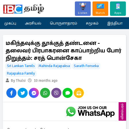
Listen
Watch
Apps
முகப்பு
அரசியல்
பொருளாதாரம்
சமூகம்
இந்தியா
மகிந்தவுக்கு தூக்குத் தண்டனை -
தலைவர் பிரபாகரனை காப்பாற்றிய போர்
நிறுத்தம்: சரத் பொன்சேகா
Sri Lankan Tamils
Mahinda Rajapaksa
Sarath Fonseka
Rajapaksa Family
By Thulsi
10 months ago
விளம்பரம்