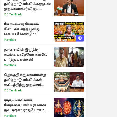
தமிழ்நாடு எம்.பி.க்களுடன்
முதலமைச்சர் விஜய்
ஆலோசனை
IBC Tamilnadu
கோடீஸ்வர யோகம்
கிடைக்க எந்த பூஜை
செய்ய வேண்டும்?
Manithan
தந்தையின் இறுதிச்
சடங்கை வீடியோ காலில்
பார்த்த மகள்கள்!
Manithan
தொகுதி மறுவரையறை -
தமிழ்நாடு எம்.பி.க்கள்
கூட்டத்திற்கு முதல்வர்
விஜய் அழைப்பு
IBC Tamilnadu
ராகு - செவ்வாய்
சேர்க்கையால் உருவான
நவபஞ்சம ராஜயோகம்:
அதிர்ஷ்டம் பெறும் 3
Manithan