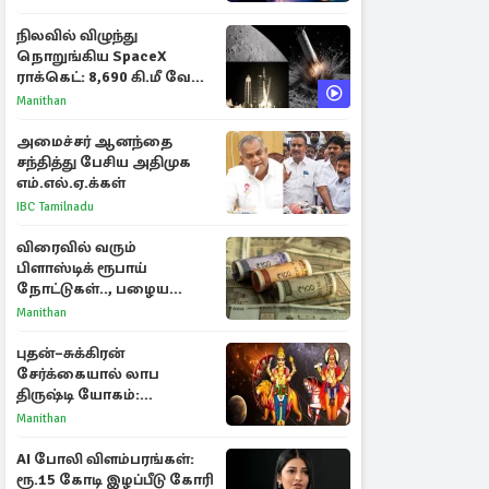
ராசிகள்!
நிலவில் விழுந்து
நொறுங்கிய SpaceX
ராக்கெட்: 8,690 கி.மீ வேக
மோதலால் உருவான புதிய
Manithan
பள்ளம்!
அமைச்சர் ஆனந்தை
சந்தித்து பேசிய அதிமுக
எம்.எல்.ஏ.க்கள்
IBC Tamilnadu
விரைவில் வரும்
பிளாஸ்டிக் ரூபாய்
நோட்டுகள்.., பழைய
காகித நோட்டுகள்
Manithan
செல்லுமா?
புதன்–சுக்கிரன்
சேர்க்கையால் லாப
திருஷ்டி யோகம்:
அதிர்ஷ்டம் பெறும் டாப் 3
Manithan
ராசிகள்!
AI போலி விளம்பரங்கள்:
ரூ.15 கோடி இழப்பீடு கோரி