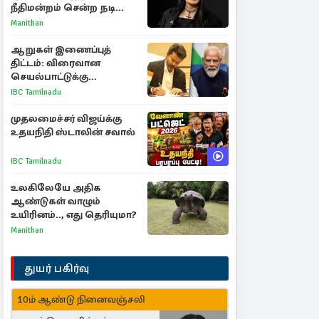
நீதிமன்றம் சென்ற நடிகை
ஸ்ருதி ஹாசன்!
Manithan
ஆறுகள் இணைப்புத்
திட்டம்: விரைவான
செயல்பாட்டுக்கு
பிரதமருக்கு முதலமைச்சர்
IBC Tamilnadu
கடிதம்
முதலமைச்சர் விஜய்க்கு
உதயநிதி ஸ்டாலின் சவால்
IBC Tamilnadu
உலகிலேயே அதிக
ஆண்டுகள் வாழும்
உயிரினம்.., எது தெரியுமா?
Manithan
துயர் பகிர்வு
10ம் ஆண்டு நினைவஞ்சலி