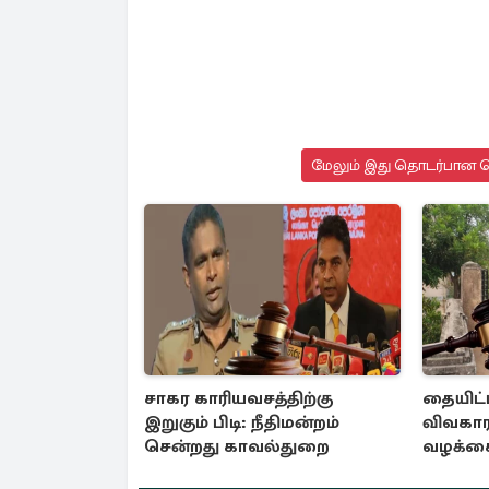
மேலும் இது தொடர்பான செ
சாகர காரியவசத்திற்கு
தையிட்ட
இறுகும் பிடி: நீதிமன்றம்
விவகார
சென்றது காவல்துறை
வழக்கை
நீதிமன்