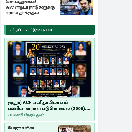
சொல்லுங்கள்!
வளைகுடா நாடுகளுக்கு
ஈரான் தாக்குதல்
எச்சரிக்கை
சிறப்பு கட்டுரைகள்
மூதூர் ACF மனிதாபிமானப்
பணியாளர்கள் படுகொலை (2006):
20 ஆண்டுகளாகியும் நீதி
20 மணி நேரம் முன்
மறுக்கப்பட்ட மனிதாபிமானப்
பேரவலம்
பேரரசுகளின்