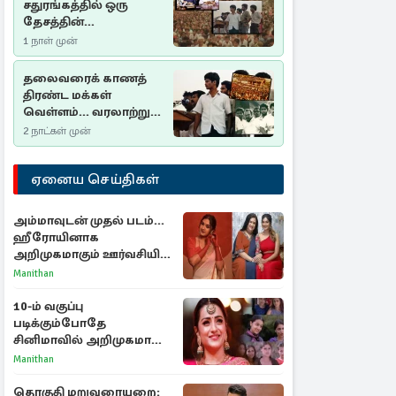
சதுரங்கத்தில் ஒரு
தேசத்தின்
தீர்க்கதரிசனம் :
1 நாள் முன்
சுதுமலை பிரகடனம்
ஒரு வரலாற்றுப் பாடம்
தலைவரைக் காணத்
திரண்ட மக்கள்
வெள்ளம்... வரலாற்றுச்
சிறப்புமிக்க சுதுமலைப்
2 நாட்கள் முன்
பிரகடனம்…
ஏனைய செய்திகள்
அம்மாவுடன் முதல் படம்...
ஹீரோயினாக
அறிமுகமாகும் ஊர்வசியின்
மகள் தேஜலட்சுமி!
Manithan
10-ம் வகுப்பு
படிக்கும்போதே
சினிமாவில் அறிமுகமான
த்ரிஷா! உண்மையை
Manithan
பகிர்ந்த இயக்குநர் பிரவீன்
காந்தி
தொகுதி மறுவரையறை: