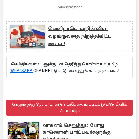
Advertisement
வெளிநாடொன்றில் விசா
வழங்குவதை நிறுத்திவிட்ட
கனடா!
செய்திகளை உடனுக்குடன் தெரிந்து கொள்ள IBC தமிழ்
WHATSAPP
CHANNEL இல் இணைந்து கொள்ளுங்கள்...!
மேலும் இது தொடர்பான செய்திகளைப் படிக்க இங்கே கிளிக்
செய்யவும்
வாகனம் செலுத்தும் போது
காணொளி பார்ப்பவர்களுக்கு