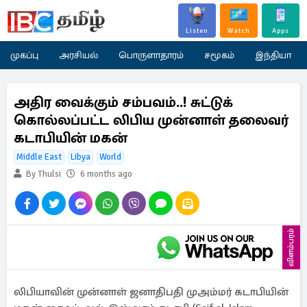
Listen
Watch
Apps
முகப்பு
அரசியல்
பொருளாதாரம்
சமூகம்
இந்தியா
அதிர வைக்கும் சம்பவம்..! சுட்டுக்
கொல்லப்பட்ட லிபிய முன்னாள் தலைவர்
கடாபியின் மகன்
Middle East
Libya
World
By Thulsi
6 months ago
விளம்பரம்
லிபியாவின் முன்னாள் ஜனாதிபதி முஅம்மர் கடாபியின்