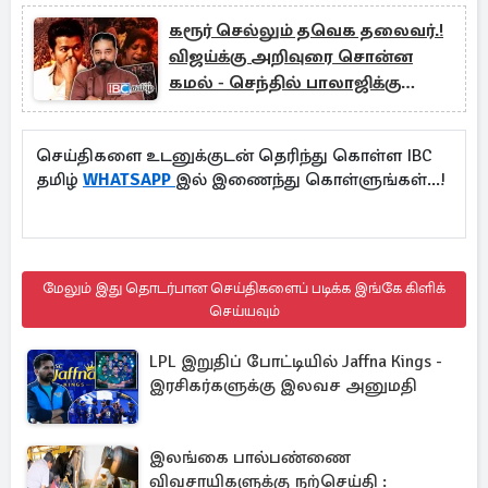
கரூர் செல்லும் தவெக தலைவர்.!
விஜய்க்கு அறிவுரை சொன்ன
கமல் - செந்தில் பாலாஜிக்கு
புகழாரம்
செய்திகளை உடனுக்குடன் தெரிந்து கொள்ள IBC
தமிழ்
WHATSAPP
இல் இணைந்து கொள்ளுங்கள்...!
மேலும் இது தொடர்பான செய்திகளைப் படிக்க இங்கே கிளிக்
செய்யவும்
LPL இறுதிப் போட்டியில் Jaffna Kings -
இரசிகர்களுக்கு இலவச அனுமதி
இலங்கை பால்பண்ணை
விவசாயிகளுக்கு நற்செய்தி :