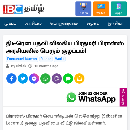
Listen
Watch
Apps
முகப்பு
அரசியல்
பொருளாதாரம்
சமூகம்
இந்தியா
திடீரென பதவி விலகிய பிரதமர்! பிரான்ஸ்
அரசியலில் பெரும் குழப்பம்!
Emmanuel Macron
France
World
By Dhilak
10 months ago
விளம்பரம்
பிரான்ஸ் பிரதமர் செபாஸ்டியன் லெகோர்னு (Sébastien
Lecornu) தனது பதவியை விட்டு விலகியுள்ளார்.