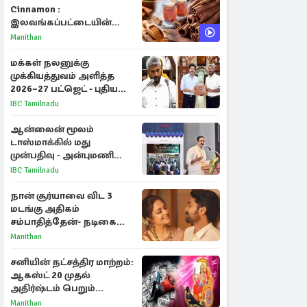
Cinnamon :
இலவங்கப்பட்டையின்
மருத்துவ குணங்களும்
Manithan
ஆரோக்கிய
நன்மைகளும்!
மக்கள் நலனுக்கு
முக்கியத்துவம் அளித்த
2026–27 பட்ஜெட் - புதிய
நலத்திட்டங்கள்
IBC Tamilnadu
என்னென்ன?
ஆன்லைன் மூலம்
டாஸ்மாக்கில் மது
முன்பதிவு - அன்புமணி
ராமதாஸ் எதிர்ப்பு
IBC Tamilnadu
நான் சூர்யாவை விட 3
மடங்கு அதிகம்
சம்பாதித்தேன்- நடிகை
ஜோதிகா
Manithan
சனியின் நட்சத்திர மாற்றம்:
ஆகஸ்ட் 20 முதல்
அதிர்ஷ்டம் பெறும்
ராசிகள்!
Manithan