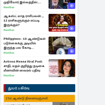
முதியோர் இல்லத்தில்:
நடிகரின் கண்ணீர் பேட்டி
Manithan
ஆகஸ்ட் மாத ராசிபலன்..,
12 ராசிகளுக்கும் எப்படி
இருக்கும்?
Manithan
Philippines : 10 ஆண்டுகள்
படுக்கைக்கு அடியில்
இருந்த பல கோடி
மதிப்புள்ள அரிய முத்து!
Manithan
Actress Meena Viral Post:
சாதி, மதம் குறித்து நடிகை
மீனாவின் வைரல் பதிவு
Manithan
துயர் பகிர்வு
15ம் ஆண்டு நினைவஞ்சலி