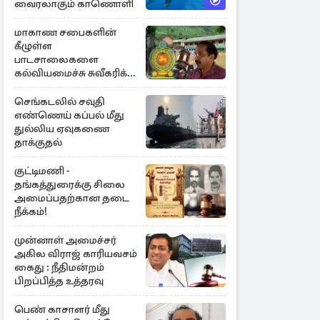
வைரலாகும் காணொளி
மாகாண சபைகளின்
கீழுள்ள
பாடசாலைகளை
கல்வியமைச்சு சுவீகரிக்க
சட்டமில்லை :
கிடைத்தது வெற்றி
செங்கடலில் சவுதி
எண்ணெய் கப்பல் மீது
துல்லிய ஏவுகணை
தாக்குதல்
குட்டிமணி -
தங்கத்துரைக்கு சிலை
அமைப்பதற்கான தடை
நீக்கம்!
முன்னாள் அமைச்சர்
அகில விராஜ் காரியவசம்
கைது : நீதிமன்றம்
பிறப்பித்த உத்தரவு
பெண் காசாளர் மீது