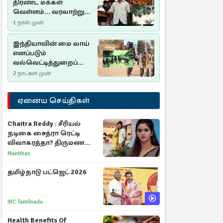
திரண்ட மக்கள்
வெள்ளம்... வரலாற்றுச்
சிறப்புமிக்க சுதுமலைப்
1 நாள் முன்
பிரகடனம்…
இந்தியாவின் மை லாய்
எனப்படும்
வல்வெட்டித்துறைப்
படுகொலை…
2 நாட்கள் முன்
ஏனைய செய்திகள்
Chaitra Reddy : சீரியல்
நடிகை சைத்ரா ரெட்டி
விவாகரத்தா? திருமண
புகைப்படங்களை நீக்கம்
Manithan
தமிழ்நாடு பட்ஜெட் 2026
IBC Tamilnadu
Health Benefits Of