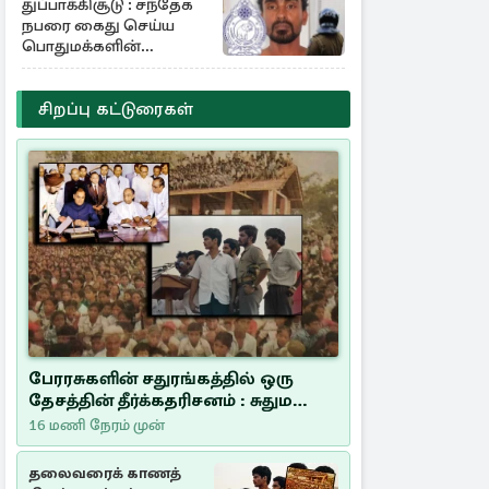
துப்பாக்கிசூடு : சந்தேக
நபரை கைது செய்ய
பொதுமக்களின்
உதவியை நாடும்
காவல்துறை
சிறப்பு கட்டுரைகள்
பேரரசுகளின் சதுரங்கத்தில் ஒரு
தேசத்தின் தீர்க்கதரிசனம் : சுதுமலை
பிரகடனம் ஒரு வரலாற்றுப் பாடம்
16 மணி நேரம் முன்
தலைவரைக் காணத்