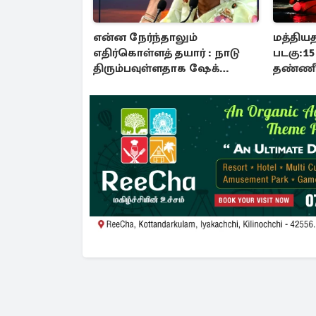
என்ன நேர்ந்தாலும்
மத்திய
எதிர்கொள்ளத் தயார் : நாடு
படகு:1
திரும்பவுள்ளதாக ஷேக்
தண்ணீர
ஹசீனா அறிவிப்பு
உயிரிழப