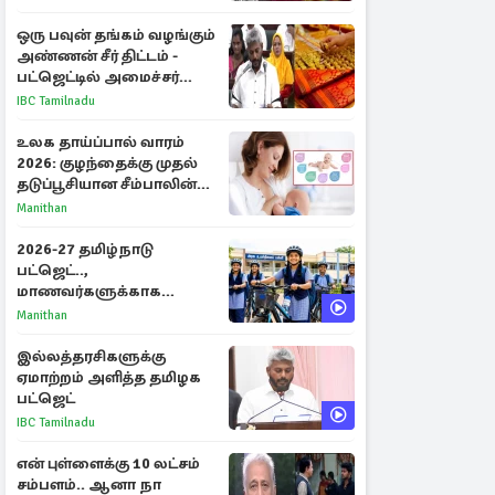
ஒரு பவுன் தங்கம் வழங்கும்
அண்ணன் சீர் திட்டம் -
பட்ஜெட்டில் அமைச்சர்
மரிய வில்சன் அறிவிப்பு!
IBC Tamilnadu
உலக தாய்ப்பால் வாரம்
2026: குழந்தைக்கு முதல்
தடுப்பூசியான சீம்பாலின்
முக்கியத்துவம்!
Manithan
2026-27 தமிழ்நாடு
பட்ஜெட்..,
மாணவர்களுக்காக
வெளியான முக்கிய
Manithan
அறிவிப்புகள்
இல்லத்தரசிகளுக்கு
ஏமாற்றம் அளித்த தமிழக
பட்ஜெட்
IBC Tamilnadu
என் புள்ளைக்கு 10 லட்சம்
சம்பளம்.. ஆனா நா