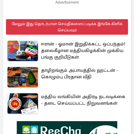
Advertisement
மேலும் இது தொடர்பான செய்திகளைப் படிக்க இங்கே கிளிக்
செய்யவும்
ஈரான் - ஓமான் இறுதிக்கட்ட ஒப்பந்தம்!
தலைகீழான மத்தியகிழக்கின் முக்கிய
பங்கு குறியீடுகள்
தாழிறங்கும் அபாயத்தில் ஹட்டன் -
கொழும்பு பிரதான வீதி
மத்திய வங்கியின் அதிரடி நடவடிக்கை
- தடை செய்யப்பட்ட நிறுவனங்கள்