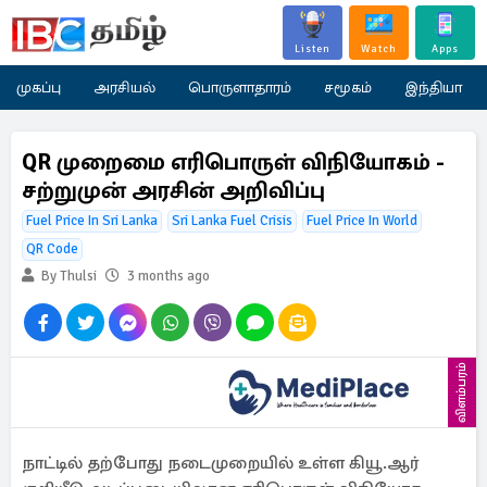
Listen
Watch
Apps
முகப்பு
அரசியல்
பொருளாதாரம்
சமூகம்
இந்தியா
QR முறைமை எரிபொருள் விநியோகம் -
சற்றுமுன் அரசின் அறிவிப்பு
Fuel Price In Sri Lanka
Sri Lanka Fuel Crisis
Fuel Price In World
QR Code
By Thulsi
3 months ago
விளம்பரம்
நாட்டில் தற்போது நடைமுறையில் உள்ள கியூ.ஆர்