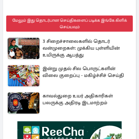
மேலும் இது தொடர்பான செய்திகளைப் படிக்க இங்கே கிளிக்
செய்யவும்
3 சிறைச்சாலைகளில் தொடர்
வன்முறைகள்: முக்கிய புள்ளியின்
உயிருக்கு ஆபத்து
இன்று முதல் சில பொருட்களின்
விலை குறைப்பு - மகிழ்ச்சிச் செய்தி
காவல்துறை உயர் அதிகாரிகள்
பலருக்கு அதிரடி இடமாற்றம்