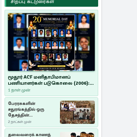
சிறப்பு கட்டுரைகள்
மூதூர் ACF மனிதாபிமானப்
பணியாளர்கள் படுகொலை (2006):
20 ஆண்டுகளாகியும் நீதி
1 நாள் முன்
மறுக்கப்பட்ட மனிதாபிமானப்
பேரவலம்
பேரரசுகளின்
சதுரங்கத்தில் ஒரு
தேசத்தின்
தீர்க்கதரிசனம் :
2 நாட்கள் முன்
சுதுமலை பிரகடனம்
ஒரு வரலாற்றுப் பாடம்
தலைவரைக் காணத்