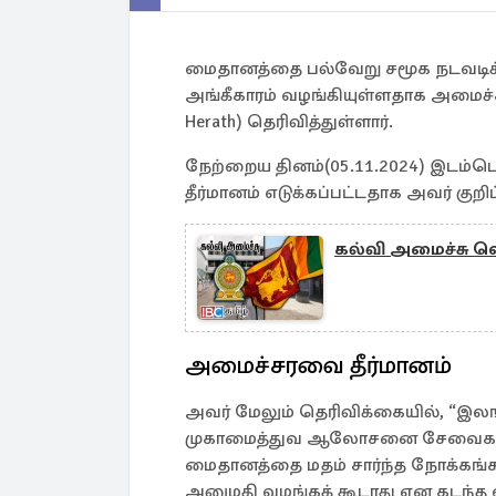
மைதானத்தை பல்வேறு சமூக நடவடி
அங்கீகாரம் வழங்கியுள்ளதாக அமைச்ச
Herath) தெரிவித்துள்ளார்.
நேற்றைய தினம்(05.11.2024) இடம்
தீர்மானம் எடுக்கப்பட்டதாக அவர் குறிப்
கல்வி அமைச்சு வெ
அமைச்சரவை தீர்மானம்
அவர் மேலும் தெரிவிக்கையில், “இ
முகாமைத்துவ ஆலோசனை சேவைகள் தனி
மைதானத்தை மதம் சார்ந்த நோக்கங்க
அனுமதி வழங்கக் கூடாது என கடந்த