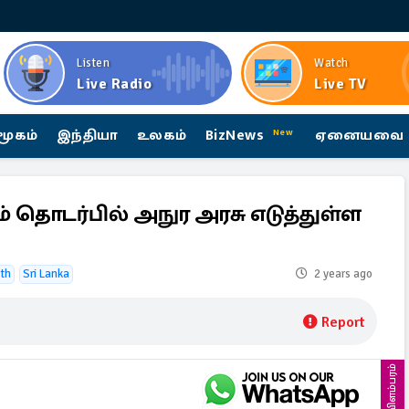
Listen
Watch
Live Radio
Live TV
மூகம்
இந்தியா
உலகம்
BizNews
ஏனையவை
New
 தொடர்பில் அநுர அரசு எடுத்துள்ள
ath
Sri Lanka
2 years ago
Report
விளம்பரம்