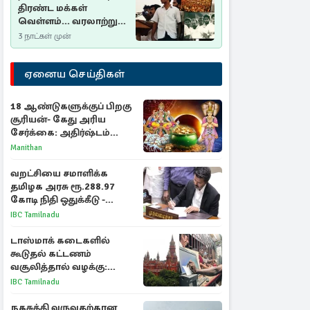
திரண்ட மக்கள்
வெள்ளம்... வரலாற்றுச்
சிறப்புமிக்க சுதுமலைப்
3 நாட்கள் முன்
பிரகடனம்…
ஏனைய செய்திகள்
18 ஆண்டுகளுக்குப் பிறகு
சூரியன்- கேது அரிய
சேர்க்கை: அதிர்ஷ்டம்
பெறும் 3 ராசிகள்!
Manithan
வறட்சியை சமாளிக்க
தமிழக அரசு ரூ.288.97
கோடி நிதி ஒதுக்கீடு -
வெளியான அரசாணை
IBC Tamilnadu
டாஸ்மாக் கடைகளில்
கூடுதல் கட்டணம்
வசூலித்தால் வழக்கு:
சென்னை உயர்நீதிமன்றம்
IBC Tamilnadu
உத்தரவு
நகசுத்தி வருவதற்கான