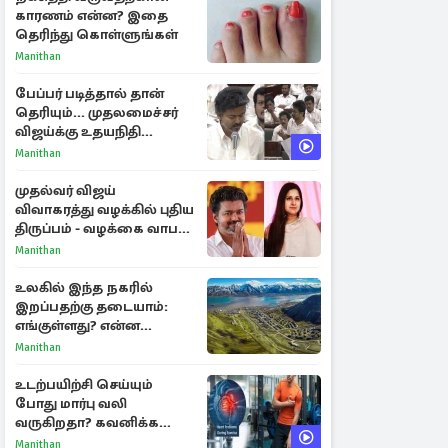
காரணம் என்ன? இதை
தெரிந்து கொள்ளுங்கள்
Manithan
பேப்பர் படித்தால் தான்
தெரியும்... முதலமைச்சர்
விஜய்க்கு உதயநிதி
ஸ்டாலின் பதிலடி
Manithan
முதல்வர் விஜய்
விவாகரத்து வழக்கில் புதிய
திருப்பம் - வழக்கை வாபஸ்
பெற்ற சங்கீதா!
Manithan
உலகில் இந்த நகரில்
இறப்பதற்கு தடையாம்:
எங்குள்ளது? என்ன
காரணம் தெரியுமா?
Manithan
உடற்பயிற்சி செய்யும்
போது மார்பு வலி
வருகிறதா? கவனிக்க
வேண்டிய எச்சரிக்கை
Manithan