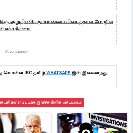
ிக்கு அறுதிப் பெரும்பான்மை கிடைத்தால் பேரழிவு
் எச்சரிக்கை
Advertisement
ு கொள்ள IBC தமிழ்
WHATSAPP
இல் இணைந்து
ய்திகளைப் படிக்க இங்கே கிளிக் செய்யவும்