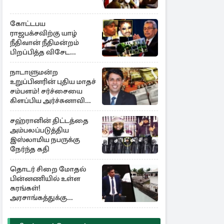
கோட்டபய
ராஜபக்சவிற்கு யாழ்
நீதிவான் நீதிமன்றம்
பிறப்பித்த விசேட
உத்தரவு!
நாடாளுமன்ற
உறுப்பினரின் புதிய மாதச்
சம்பளம்! சர்ச்சையை
கிளப்பிய அர்ச்சுனாவின்
அறிக்கை
சஹ்ரானின் திட்டத்தை
அம்பலப்படுத்திய
இஸ்லாமிய நபருக்கு
நேர்ந்த கதி
தொடர் சிறை மோதல்
பின்னணியில் உள்ள
கரங்கள்!
அரசாங்கத்துக்கு
கிடைத்த புலனாய்வு
தகவல்