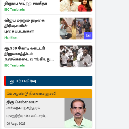
திரும்ப பெற்ற சங்கீதா
IBC Tamilnadu
விஜய் மற்றும் நடிகை
திரிஷாவின்
புகைப்படங்கள்
Manithan
ரூ.900 கோடி லாட்டரி
நிறுவனத்திடம்
நன்கொடை வாங்கியது
ஏன்? உதயநிதி - ஆதவ்
IBC Tamilnadu
விவாதம்
துயர் பகிர்வு
1ம் ஆண்டு நினைவஞ்சலி
திரு செல்லையா
அச்சுதபாதசுந்தரம்
புங்குடுதீவு 10ம் வட்டாரம்,
கொள்ளுப்பிட்டி
09 Aug, 2025