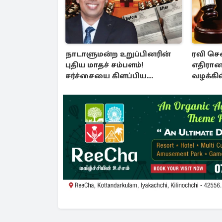
நாடாளுமன்ற உறுப்பினரின்
ரவி செ
புதிய மாதச் சம்பளம்!
எதிரான
சர்ச்சையை கிளப்பிய
வழக்கில
அர்ச்சுனாவின் அறிக்கை
இடைக்க