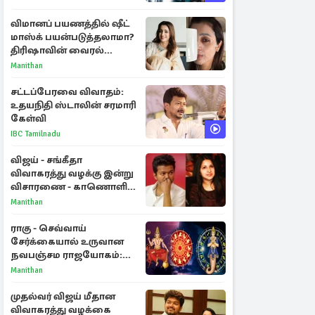
அறிகுறிகள்
விமானப் பயணத்தில் ஷீட்
மாஸ்க் பயன்படுத்தலாமா?
திரிஷாவின் வைரல்
செல்ஃபிக்கு மருத்துவர்
Manithan
விளக்கம்
சட்டப்பேரவை விவாதம்:
உதயநிதி ஸ்டாலின் சரமாரி
கேள்வி
IBC Tamilnadu
விஜய் - சங்கீதா
விவாகரத்து வழக்கு இன்று
விசாரணை - காணொளி
மூலம் ஆஜராக வாய்ப்பு
Manithan
ராகு - செவ்வாய்
சேர்க்கையால் உருவான
நவபஞ்சம ராஜயோகம்:
அதிர்ஷ்டம் பெறும் 3
Manithan
ராசிகள்!
முதல்வர் விஜய் மீதான
விவாகரத்து வழக்கை