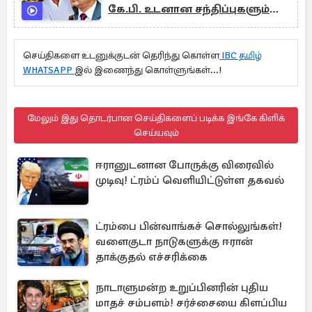
கே.பி. உடனான சந்திப்புகளும்
மூடிமறைக்கப்பட்ட புலிகளின்
சொத்துக் குவிப்புகளும்!
செய்திகளை உடனுக்குடன் தெரிந்து கொள்ள
IBC தமிழ்
WHATSAPP
இல் இணைந்து கொள்ளுங்கள்...!
மேலும் இது தொடர்பான செய்திகளைப் படிக்க இங்கே கிளிக்
செய்யவும்
ஈரானுடனான போருக்கு விரைவில்
முடிவு! ட்ரம்ப் வெளியிட்டுள்ள தகவல்
ட்ரம்பை பின்வாங்கச் சொல்லுங்கள்!
வளைகுடா நாடுகளுக்கு ஈரான்
தாக்குதல் எச்சரிக்கை
நாடாளுமன்ற உறுப்பினரின் புதிய
மாதச் சம்பளம்! சர்ச்சையை கிளப்பிய