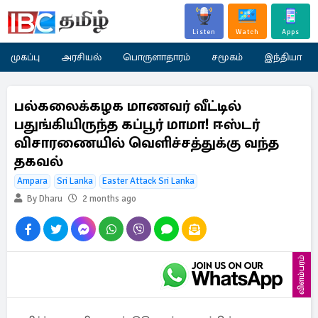
Listen
Watch
Apps
முகப்பு
அரசியல்
பொருளாதாரம்
சமூகம்
இந்தியா
பல்கலைக்கழக மாணவர் வீட்டில்
பதுங்கியிருந்த கப்பூர் மாமா! ஈஸ்டர்
விசாரணையில் வெளிச்சத்துக்கு வந்த
தகவல்
Ampara
Sri Lanka
Easter Attack Sri Lanka
By Dharu
2 months ago
விளம்பரம்