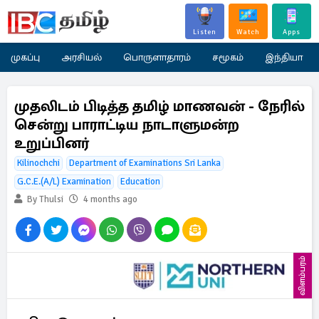
Listen
Watch
Apps
முகப்பு
அரசியல்
பொருளாதாரம்
சமூகம்
இந்தியா
முதலிடம் பிடித்த தமிழ் மாணவன் - நேரில்
சென்று பாராட்டிய நாடாளுமன்ற
உறுப்பினர்
Kilinochchi
Department of Examinations Sri Lanka
G.C.E.(A/L) Examination
Education
By Thulsi
4 months ago
விளம்பரம்