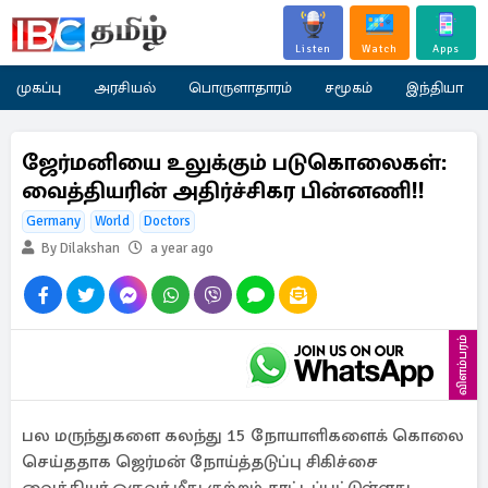
Listen
Watch
Apps
முகப்பு
அரசியல்
பொருளாதாரம்
சமூகம்
இந்தியா
ஜேர்மனியை உலுக்கும் படுகொலைகள்:
வைத்தியரின் அதிர்ச்சிகர பின்னணி!!
Germany
World
Doctors
By Dilakshan
a year ago
விளம்பரம்
பல மருந்துகளை கலந்து 15 நோயாளிகளைக் கொலை
செய்ததாக ஜெர்மன் நோய்த்தடுப்பு சிகிச்சை